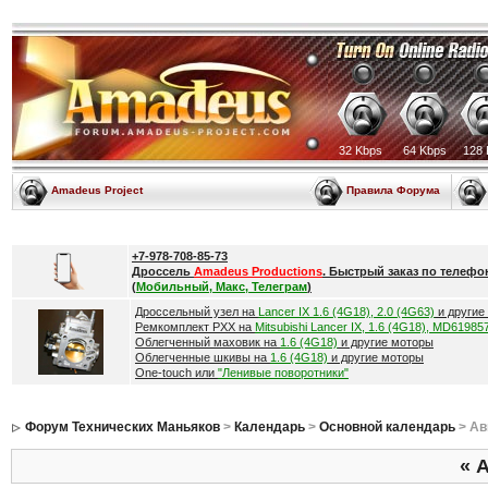
32 Kbps
64 Kbps
128 
Amadeus Project
Правила Форума
+7-978-708-85-73
Дроссель
Amadeus Productions
. Быстрый заказ по телефо
(
Мобильный, Макс, Телеграм
)
Дроссельный узел на
Lancer IX 1.6 (4G18), 2.0 (4G63)
и другие
Ремкомплект РХХ на
Mitsubishi Lancer IX, 1.6 (4G18), MD61985
Облегченный маховик на
1.6 (4G18)
и другие моторы
Облегченные шкивы на
1.6 (4G18)
и другие моторы
One-touch или
"Ленивые поворотники"
Форум Технических Маньяков
>
Календарь
>
Основной календарь
> Ав
«
А