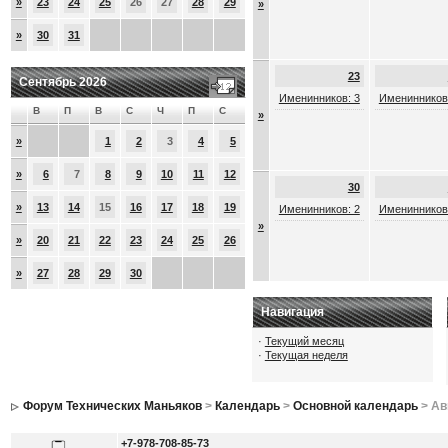
»
23
24
25
26
27
28
29
»
»
30
31
23
Сентябрь 2026
Именинников: 3
Именинников
В
П
В
С
Ч
П
С
»
»
1
2
3
4
5
»
6
7
8
9
10
11
12
30
»
13
14
15
16
17
18
19
Именинников: 2
Именинников
»
»
20
21
22
23
24
25
26
»
27
28
29
30
Навигация
·
Текущий месяц
·
Текущая неделя
Форум Технических Маньяков
>
Календарь
>
Основной календарь
> Ав
+7-978-708-85-73