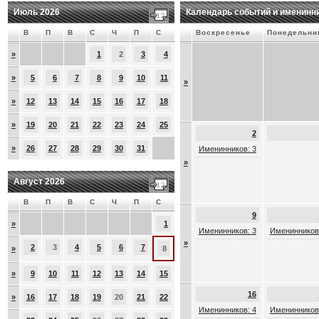
Июль 2026
Календарь событий и именинн
В
П
В
С
Ч
П
С
Воскресенье
Понедельни
»
1
2
3
4
»
5
6
7
8
9
10
11
»
»
12
13
14
15
16
17
18
»
19
20
21
22
23
24
25
2
»
26
27
28
29
30
31
Именинников: 3
»
Август 2026
В
П
В
С
Ч
П
С
9
»
1
Именинников: 3
Именинников
»
2
3
4
5
6
7
»
8
»
9
10
11
12
13
14
15
16
»
16
17
18
19
20
21
22
Именинников: 4
Именинников