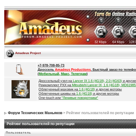
32 Kbps
64 Kbps
128 
Amadeus Project
+7-978-708-85-73
Дроссель
Amadeus Productions
. Быстрый заказ по телефо
(
Мобильный, Макс, Телеграм
)
Дроссельный узел на
Lancer IX 1.6 (4G18), 2.0 (4G63)
и други
Ремкомплект РХХ на
Mitsubishi Lancer IX, 1.6 (4G18), MD6198
Облегченный маховик на
1.6 (4G18)
и другие моторы
Облегченные шкивы на
1.6 (4G18)
и другие моторы
One-touch или
"Ленивые поворотники"
Форум Технических Маньяков
> Рейтинг пользователей по репутации
Рейтинг пользователей по репутации
Пользователь