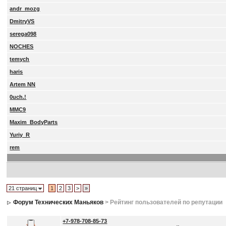
andr_mozg
DmitryVS
serega098
NOCHES
temych
haris
Artem NN
0uch.!
MMC9
Maxim_BodyParts
Yuriy_R
rem
21 страниц
1
2
3
>
»
Форум Технических Маньяков
> Рейтинг пользователей по репутации
+7-978-708-85-73