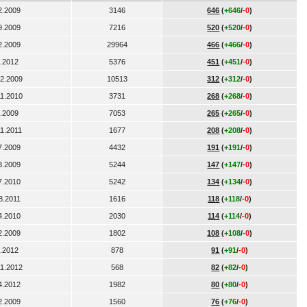
2.2009
3146
646
(
+646
/
-0
)
9.2009
7216
520
(
+520
/
-0
)
2.2009
29964
466
(
+466
/
-0
)
7.2012
5376
451
(
+451
/
-0
)
12.2009
10513
312
(
+312
/
-0
)
11.2010
3731
268
(
+268
/
-0
)
6.2009
7053
265
(
+265
/
-0
)
11.2011
1677
208
(
+208
/
-0
)
7.2009
4432
191
(
+191
/
-0
)
3.2009
5244
147
(
+147
/
-0
)
7.2010
5242
134
(
+134
/
-0
)
8.2011
1616
118
(
+118
/
-0
)
4.2010
2030
114
(
+114
/
-0
)
2.2009
1802
108
(
+108
/
-0
)
6.2012
878
91
(
+91
/
-0
)
11.2012
568
82
(
+82
/
-0
)
4.2012
1982
80
(
+80
/
-0
)
2.2009
1560
76
(
+76
/
-0
)