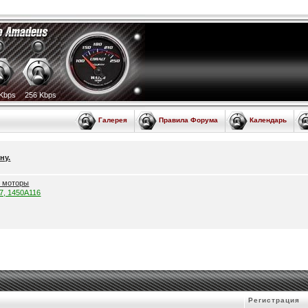
Kbps
256 Kbps
Галерея
Правила Форума
Календарь
ну.
е моторы
57, 1450A116
Регистрация