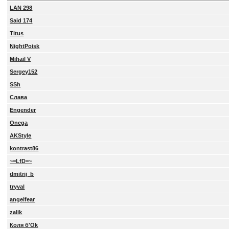
LAN 298
Said 174
Titus
NightPoisk
Mihail V
Sergey152
SSh
Слава
Engender
Onega
AKStyle
kontrast86
~=LfD=~
dmitrij_b
tryval
angelfear
zalik
Коля б'Ok