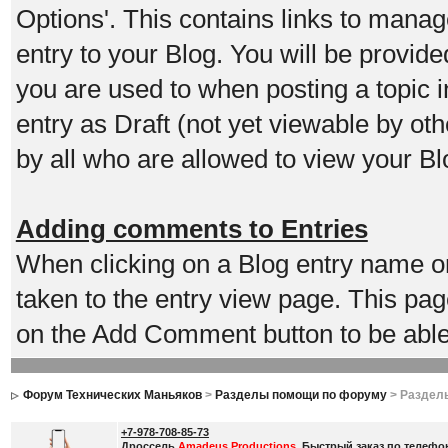
Options'. This contains links to manag
entry to your Blog. You will be provide
you are used to when posting a topic 
entry as Draft (not yet viewable by o
by all who are allowed to view your Bl
Adding comments to Entries
When clicking on a Blog entry name or
taken to the entry view page. This pag
on the Add Comment button to be able
Форум Технических Маньяков
>
Разделы помощи по форуму
> Раздел
+7-978-708-85-73
Дроссель
Amadeus Productions
. Быстрый заказ по телефо