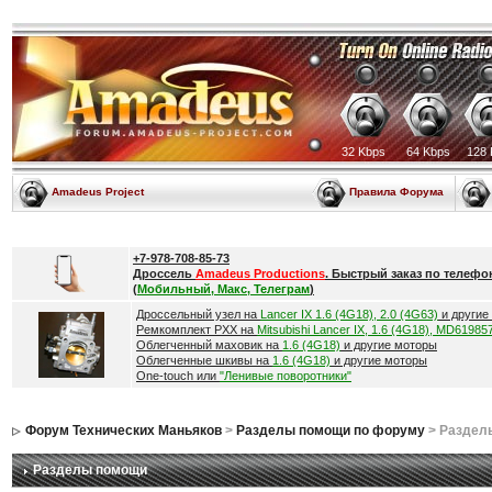
32 Kbps
64 Kbps
128 
Amadeus Project
Правила Форума
+7-978-708-85-73
Дроссель
Amadeus Productions
. Быстрый заказ по телефо
(
Мобильный, Макс, Телеграм
)
Дроссельный узел на
Lancer IX 1.6 (4G18), 2.0 (4G63)
и другие
Ремкомплект РХХ на
Mitsubishi Lancer IX, 1.6 (4G18), MD61985
Облегченный маховик на
1.6 (4G18)
и другие моторы
Облегченные шкивы на
1.6 (4G18)
и другие моторы
One-touch или
"Ленивые поворотники"
Форум Технических Маньяков
>
Разделы помощи по форуму
> Раздел
Разделы помощи