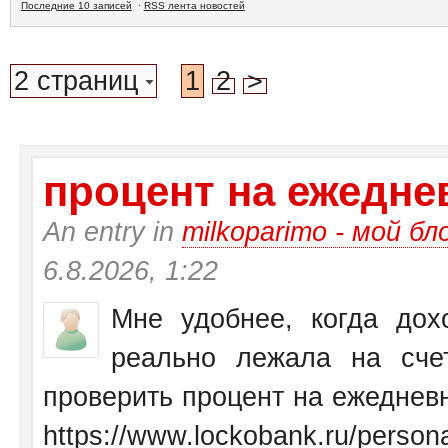
Последние 10 записей
·
RSS лента новостей
2 страниц
1
2
>
процент на ежеднев
An entry in
milkoparimo - мой бл
6.8.2026, 1:22
Мне удобнее, когда дох
реально лежала на сче
проверить процент на ежедневн
https://www.lockobank.ru/personal