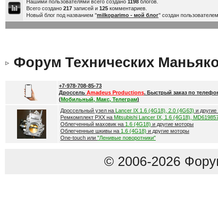
Нашими пользователями всего создано
1198
блогов.
Всего создано
217
записей и
125
комментариев.
Новый блог под названием "
milkoparimo - мой блог
" создан пользователе
Форум Технических Маньяк
+7-978-708-85-73
Дроссель
Amadeus Productions
. Быстрый заказ по телефо
(
Мобильный, Макс, Телеграм
)
Дроссельный узел на
Lancer IX 1.6 (4G18), 2.0 (4G63)
и другие
Ремкомплект РХХ на
Mitsubishi Lancer IX, 1.6 (4G18), MD61985
Облегченный маховик на
1.6 (4G18)
и другие моторы
Облегченные шкивы на
1.6 (4G18)
и другие моторы
One-touch или
"Ленивые поворотники"
© 2006-2026 Фору