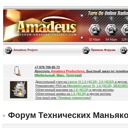
32 Kbps
64 Kbps
128 
Amadeus Project
Правила Форума
+7-978-708-85-73
Дроссель
Amadeus Productions
. Быстрый заказ по телефо
(
Мобильный, Макс, Телеграм
)
Дроссельный узел на
Lancer IX 1.6 (4G18), 2.0 (4G63)
и другие
Ремкомплект РХХ на
Mitsubishi Lancer IX, 1.6 (4G18), MD61985
Облегченный маховик на
1.6 (4G18)
и другие моторы
Облегченные шкивы на
1.6 (4G18)
и другие моторы
One-touch или
"Ленивые поворотники"
Форум Технических Маньяк