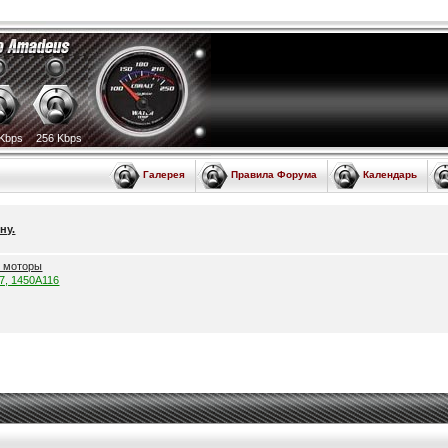
Kbps
256 Kbps
Галерея
Правила Форума
Календарь
ну.
е моторы
57, 1450A116