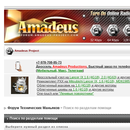
32 Kbps
64 Kbps
128 
Amadeus Project
+7-978-708-85-73
Дроссель
Amadeus Productions
. Быстрый заказ по телефо
(
Мобильный, Макс, Телеграм
)
Дроссельный узел на
Lancer IX 1.6 (4G18), 2.0 (4G63)
и други
Ремкомплект РХХ на
Mitsubishi Lancer IX, 1.6 (4G18), MD6198
Облегченный маховик на
1.6 (4G18)
и другие моторы
Облегченные шкивы на
1.6 (4G18)
и другие моторы
One-touch или
"Ленивые поворотники"
Форум Технических Маньяков
> Поиск по разделам помощи
Поиск по разделам помощи
Выберите нужный раздел из списка