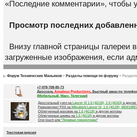
«Последние комментарии», чтобы 
Просмотр последних добавлен
Внизу главной страницы галереи 
загруженные изображения, если а
Форум Технических Маньяков
>
Разделы помощи по форуму
> Раздел
+7-978-708-85-73
Дроссель
Amadeus Productions
. Быстрый заказ по телефо
(
Мобильный, Макс, Телеграм
)
Дроссельный узел на
Lancer IX 1.6 (4G18), 2.0 (4G63)
и другие
Ремкомплект РХХ на
Mitsubishi Lancer IX, 1.6 (4G18), MD61985
Облегченный маховик на
1.6 (4G18)
и другие моторы
Облегченные шкивы на
1.6 (4G18)
и другие моторы
One-touch или
"Ленивые поворотники"
Текстовая версия