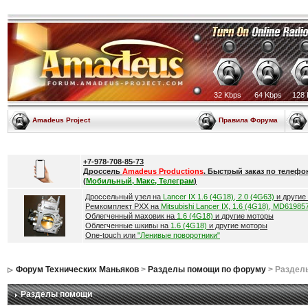
32 Kbps
64 Kbps
128 
Amadeus Project
Правила Форума
+7-978-708-85-73
Дроссель
Amadeus Productions
. Быстрый заказ по телефо
(
Мобильный, Макс, Телеграм
)
Дроссельный узел на
Lancer IX 1.6 (4G18), 2.0 (4G63)
и другие
Ремкомплект РХХ на
Mitsubishi Lancer IX, 1.6 (4G18), MD61985
Облегченный маховик на
1.6 (4G18)
и другие моторы
Облегченные шкивы на
1.6 (4G18)
и другие моторы
One-touch или
"Ленивые поворотники"
Форум Технических Маньяков
>
Разделы помощи по форуму
> Раздел
Разделы помощи