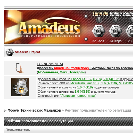
32 Kbps
64 Kbps
128 
Amadeus Project
+7-978-708-85-73
Дроссель
Amadeus Productions
. Быстрый заказ по телефо
(
Мобильный, Макс, Телеграм
)
Дроссельный узел на
Lancer IX 1.6 (4G18), 2.0 (4G63)
и други
Ремкомплект РХХ на
Mitsubishi Lancer IX, 1.6 (4G18), MD6198
Облегченный маховик на
1.6 (4G18)
и другие моторы
Облегченные шкивы на
1.6 (4G18)
и другие моторы
One-touch или
"Ленивые поворотники"
Форум Технических Маньяков
> Рейтинг пользователей по репутации
Рейтинг пользователей по репутации
Пользователь