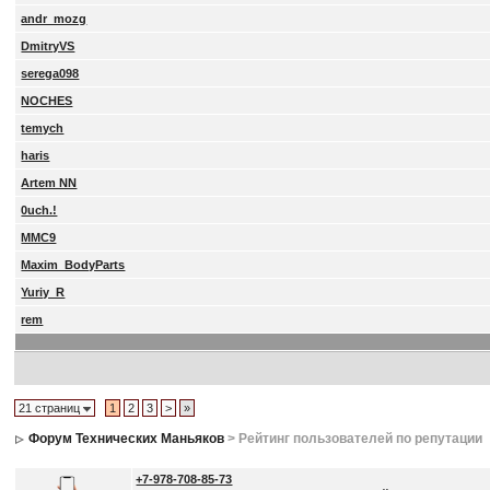
andr_mozg
DmitryVS
serega098
NOCHES
temych
haris
Artem NN
0uch.!
MMC9
Maxim_BodyParts
Yuriy_R
rem
21 страниц
1
2
3
>
»
Форум Технических Маньяков
> Рейтинг пользователей по репутации
+7-978-708-85-73