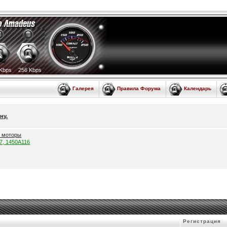
Kbps
256 Kbps
Галерея
Правила Форума
Календарь
ну.
е моторы
57, 1450A116
Регистрация