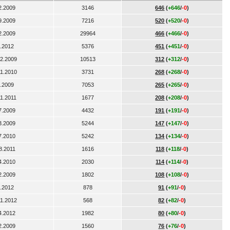
2.2009
3146
646
(
+646
/
-0
)
9.2009
7216
520
(
+520
/
-0
)
2.2009
29964
466
(
+466
/
-0
)
7.2012
5376
451
(
+451
/
-0
)
12.2009
10513
312
(
+312
/
-0
)
11.2010
3731
268
(
+268
/
-0
)
6.2009
7053
265
(
+265
/
-0
)
11.2011
1677
208
(
+208
/
-0
)
7.2009
4432
191
(
+191
/
-0
)
3.2009
5244
147
(
+147
/
-0
)
7.2010
5242
134
(
+134
/
-0
)
8.2011
1616
118
(
+118
/
-0
)
4.2010
2030
114
(
+114
/
-0
)
2.2009
1802
108
(
+108
/
-0
)
6.2012
878
91
(
+91
/
-0
)
11.2012
568
82
(
+82
/
-0
)
4.2012
1982
80
(
+80
/
-0
)
2.2009
1560
76
(
+76
/
-0
)