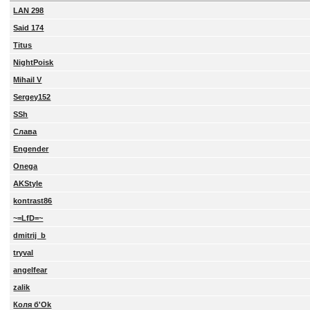
LAN 298
Said 174
Titus
NightPoisk
Mihail V
Sergey152
SSh
Слава
Engender
Onega
AKStyle
kontrast86
~=LfD=~
dmitrij_b
tryval
angelfear
zalik
Коля б'Ok