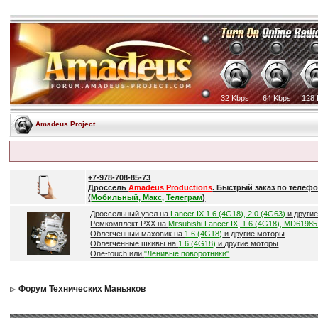
32 Kbps
64 Kbps
128 
Amadeus Project
+7-978-708-85-73
Дроссель
Amadeus Productions
. Быстрый заказ по телефо
(
Мобильный, Макс, Телеграм
)
Дроссельный узел на
Lancer IX 1.6 (4G18), 2.0 (4G63)
и други
Ремкомплект РХХ на
Mitsubishi Lancer IX, 1.6 (4G18), MD6198
Облегченный маховик на
1.6 (4G18)
и другие моторы
Облегченные шкивы на
1.6 (4G18)
и другие моторы
One-touch или
"Ленивые поворотники"
Форум Технических Маньяков