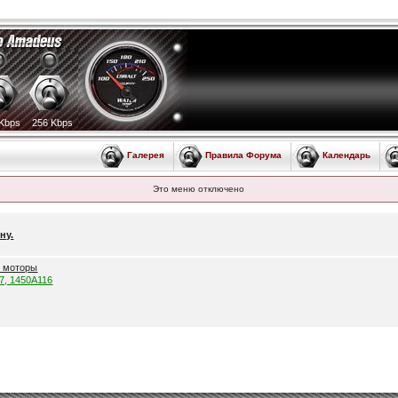
Kbps
256 Kbps
Галерея
Правила Форума
Календарь
Это меню отключено
ну.
е моторы
57, 1450A116