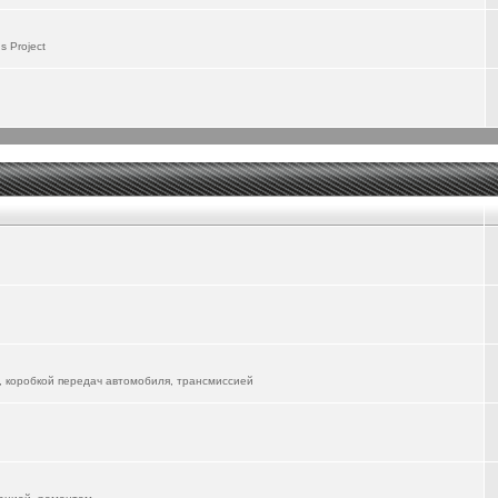
 пользоваться, надо будет поизучать. Первые впечатления - положительные, особенно
 Project
до будет изучать и управление со смартфона...
 не скоро разберусь со всемии возможностями... Там столько всего понапихано...
lion-06-ev/
речает его в городе. А я пока катаюсь на ФЫЧ, но жду прибытия новой электрички...
вуется, форум для всех Маньяков))
 уже другие автомобили в форум "вживлять"
, коробкой передач автомобиля, трансмиссией