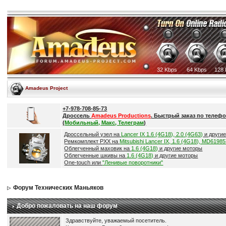
32 Kbps
64 Kbps
128 
Amadeus Project
+7-978-708-85-73
Дроссель
Amadeus Productions
. Быстрый заказ по телефо
(
Мобильный, Макс, Телеграм
)
Дроссельный узел на
Lancer IX 1.6 (4G18), 2.0 (4G63)
и други
Ремкомплект РХХ на
Mitsubishi Lancer IX, 1.6 (4G18), MD6198
Облегченный маховик на
1.6 (4G18)
и другие моторы
Облегченные шкивы на
1.6 (4G18)
и другие моторы
One-touch или
"Ленивые поворотники"
Форум Технических Маньяков
Добро пожаловать на наш форум
Здравствуйте, уважаемый посетитель.