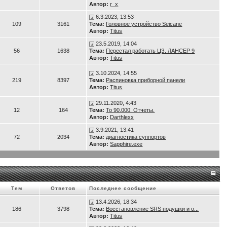
Автор:
r_x
6.3.2023, 13:53
109
3161
Тема:
Головное устройство Seicane
Автор:
Titus
23.5.2019, 14:04
56
1638
Тема:
Перестал работать ЦЗ. ЛАНСЕР 9
Автор:
Titus
3.10.2024, 14:55
219
8397
Тема:
Распиновка приборной панели
Автор:
Titus
29.11.2020, 4:43
12
164
Тема:
То 90.000. Отчеты.
Автор:
Darthlexx
3.9.2021, 13:41
72
2034
Тема:
диагностика суппортов
Автор:
Sapphire.exe
Тем
Ответов
Последнее сообщение
13.4.2026, 18:34
186
3798
Тема:
Восстановление SRS подушки и о...
Автор:
Titus