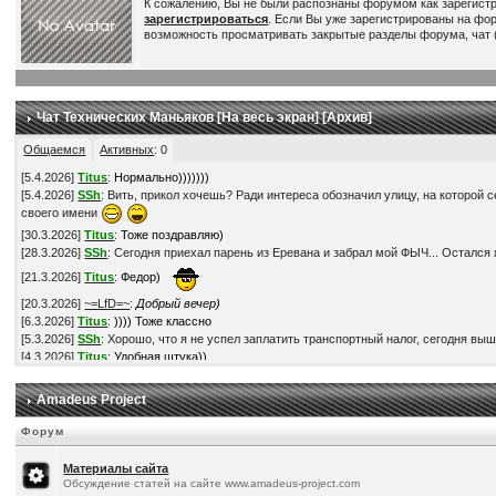
К сожалению, Вы не были распознаны форумом как зарегист
зарегистрироваться
. Если Вы уже зарегистрированы на фо
возможность просматривать закрытые разделы форума, чат (
Чат Технических Маньяков [
На весь экран
] [
Архив
]
Общаемся
Активных
:
0
[
5.4.2026
]
Titus
:
Нормально)))))))
[
5.4.2026
]
SSh
: Вить, прикол хочешь? Ради интереса обозначил улицу, на которой с
своего имени
[
30.3.2026
]
Titus
:
Тоже поздравляю)
[
28.3.2026
]
SSh
: Сегодня приехал парень из Еревана и забрал мой ФЫЧ... Остался я
[
21.3.2026
]
Titus
:
Федор)
[
20.3.2026
]
~=LfD=~
:
Добрый вечер)
[
6.3.2026
]
Titus
:
)))) Тоже классно
[
5.3.2026
]
SSh
: Хорошо, что я не успел заплатить транспортный налог, сегодня выш
[
4.3.2026
]
Titus
:
Удобная штука))
[
3.3.2026
]
SSh
: Прикупил V2L адаптер. Это такая штука, через которую можно получ
[
28.2.2026
]
Titus
:
По ценам - наверное да))
Amadeus Project
[
28.2.2026
]
Titus
:
Понимаю))
[
28.2.2026
]
SSh
: В смысле, что в России мой автомобиль обошелся-бы мне в более ч
Форум
[
28.2.2026
]
SSh
: Кстати, это на самом деле так? -
https://www.drom.ru/world/calculat
[
28.2.2026
]
SSh
: Нет, неохота... Обленился в последнее время )))
Материалы сайта
[
22.2.2026
]
Titus
:
Супер! Поздравляю!) Твори БЖ, если есть время-желание, всем
Обсуждение статей на сайте www.amadeus-project.com