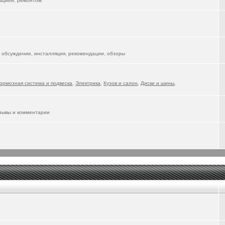
тацией, ремонтом
 обсуждение, инсталляция, рекомендации, обзоры
ормозная система и подвеска
,
Электрика
,
Кузов и салон
,
Диски и шины
,
тзывы и комментарии