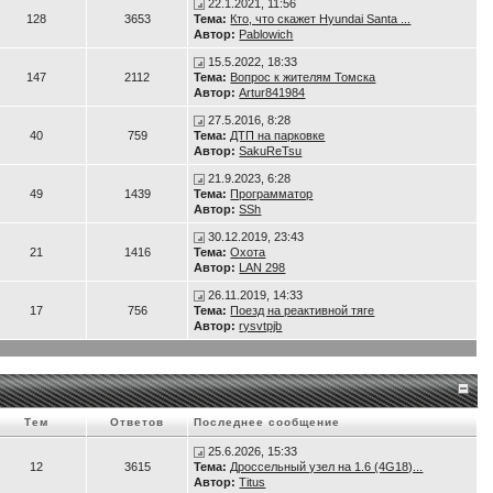
22.1.2021, 11:56
128
3653
Тема:
Кто, что скажет Hyundai Santa ...
Автор:
Pablowich
15.5.2022, 18:33
147
2112
Тема:
Вопрос к жителям Томска
Автор:
Artur841984
27.5.2016, 8:28
40
759
Тема:
ДТП на парковке
Автор:
SakuReTsu
21.9.2023, 6:28
49
1439
Тема:
Программатор
Автор:
SSh
30.12.2019, 23:43
21
1416
Тема:
Охота
Автор:
LAN 298
26.11.2019, 14:33
17
756
Тема:
Поезд на реактивной тяге
Автор:
rysvtpjb
Тем
Ответов
Последнее сообщение
25.6.2026, 15:33
12
3615
Тема:
Дроссельный узел на 1.6 (4G18)...
Автор:
Titus