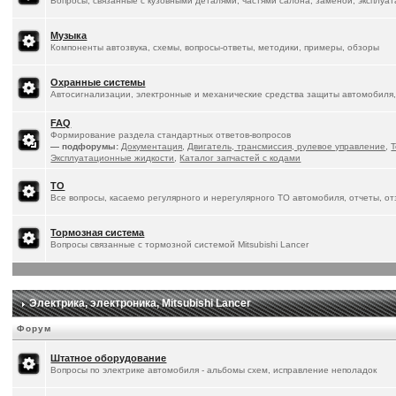
Вопросы, связанные с кузовными деталями, частями салона, заменой, эксплуа
Музыка
Компоненты автозвука, схемы, вопросы-ответы, методики, примеры, обзоры
Охранные системы
Автосигнализации, электронные и механические средства защиты автомобиля,
FAQ
Формирование раздела стандартных ответов-вопросов
— подфорумы:
Документация
,
Двигатель, трансмиссия, рулевое управление
,
Т
Эксплуатационные жидкости
,
Каталог запчастей с кодами
ТО
Все вопросы, касаемо регулярного и нерегулярного ТО автомобиля, отчеты, о
Тормозная система
Вопросы связанные с тормозной системой Mitsubishi Lancer
Электрика, электроника, Mitsubishi Lancer
Форум
Штатное оборудование
Вопросы по электрике автомобиля - альбомы схем, исправление неполадок