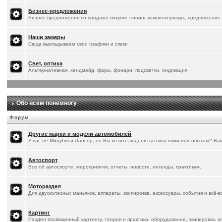
Бизнес-предложения
Бизнес-предложения по продаже-покупке тюнинг-комплектующих, предложение 
Наши замеры
Сюда выкладываем свои графики и спеки
Свет, оптика
Альтернативная, хендмейд, фары, фонари, подсветки, индикация
Обо всем понемногу
Форум
Другие марки и модели автомобилей
У вас не Мицубиси Лансер, но Вы хотите поделиться мыслями или опытом? Ва
Автоспорт
Все об автоспорте, мероприятия, отчеты, новости, легенды, практикум.
Мотораздел
Для двухколесных маньяков, аппараты, экипировка, аксессуары, события и всё-
Картинг
Раздел посвященный картингу, теория и практика, оборудование, экипировка, к