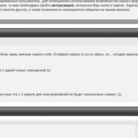
рированный пользователь. Для полноценного использования возможностей нашего ф
руме, то вам необходимо пройти
авторизацию
, используя Ваш логин и пароль. Зарег
и многое другое), а также возможность полноценного общения на нашем форуме.
ейчас живу, именем самого себя. Отправил запрос в гугл и забыл, но... сегодня пришл
 с одной только электричкой )))
ел указ что с 1 апреля для электромобилей он будет значительно снижен. )))
ить 220 вольт с авто. Вставляется вместо головки зарядника и к ней можно подключить 
ем 60000$. При том, что потратил я на него здесь около 25000...
or/china/...rtPurpose=USAGE
 будет интересно думаю