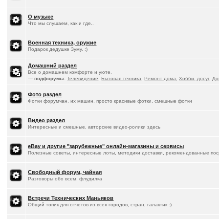
О музыке
Что мы слушаем, как и где..
Военная техника, оружие
Подарок дедушке Зуму. :)
Домашний раздел
Все о домашнем комфорте и уюте.
— подфорумы:
Телевидение
,
Бытовая техника
,
Ремонт дома
,
Хобби, досуг
,
До
Фото раздел
Фотки форумчан, их машин, просто красивые фотки, смешные фотки
Видео раздел
Интересные и смешные, авторские видео-ролики здесь
eBay и другие "зарубежные" онлайн-магазины и сервисы
Полезные советы, интересные лоты, методики доставки, рекомендованные пос
Свободный форум, чайная
Разговоры обо всем, флудилка
Встречи Технических Маньяков
Общий топик для отчетов из всех городов, стран, галактик :)