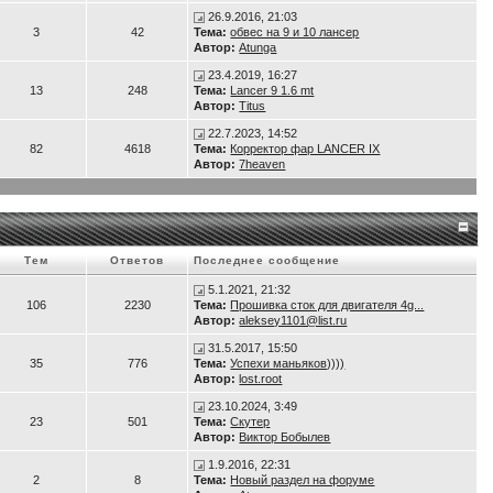
26.9.2016, 21:03
3
42
Тема:
обвес на 9 и 10 лансер
Автор:
Atunga
23.4.2019, 16:27
13
248
Тема:
Lancer 9 1.6 mt
Автор:
Titus
22.7.2023, 14:52
82
4618
Тема:
Корректор фар LANCER IX
Автор:
7heaven
Тем
Ответов
Последнее сообщение
5.1.2021, 21:32
106
2230
Тема:
Прошивка сток для двигателя 4g...
Автор:
aleksey1101@list.ru
31.5.2017, 15:50
35
776
Тема:
Успехи маньяков))))
Автор:
lost.root
23.10.2024, 3:49
23
501
Тема:
Скутер
Автор:
Виктор Бобылев
1.9.2016, 22:31
2
8
Тема:
Новый раздел на форуме