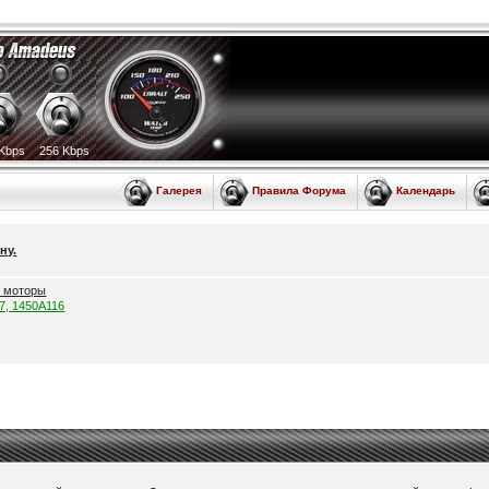
Kbps
256 Kbps
Галерея
Правила Форума
Календарь
ну.
е моторы
57, 1450A116