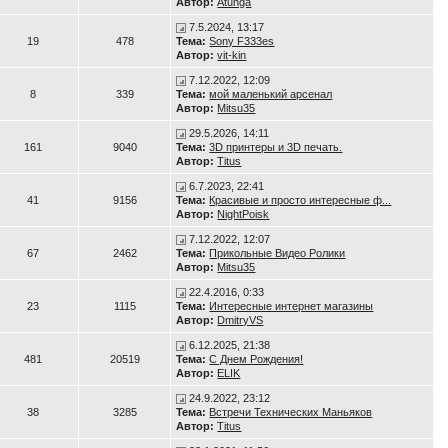
Автор:
Atunga
7.5.2024, 13:17
19
478
Тема:
Sony F333es
Автор:
vit-kin
7.12.2022, 12:09
8
339
Тема:
мой маленький арсенал
Автор:
Mitsu35
29.5.2026, 14:11
161
9040
Тема:
3D принтеры и 3D печать.
Автор:
Titus
6.7.2023, 22:41
41
9156
Тема:
Красивые и просто интересные ф...
Автор:
NightPoisk
7.12.2022, 12:07
67
2462
Тема:
Прикольные Видео Ролики
Автор:
Mitsu35
22.4.2016, 0:33
23
1115
Тема:
Интересные интернет магазины
Автор:
DmitryVS
6.12.2025, 21:38
481
20519
Тема:
С Днем Рождения!
Автор:
ELIK
24.9.2022, 23:12
38
3285
Тема:
Встречи Технических Маньяков
Автор:
Titus