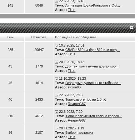
22.6.2023, 16:40
141
8048
Тема:
Активация Круиз-Контроля в Out...
Автор:
Titus
Тем
Ответов
Последнее сообщение
10.7.2025, 17:51
285
20647
Тема:
СВАП 4B10 на б/у 4B12 или поку...
Автор:
Titus
20.1.2026, 18:18
43
1770
Тема:
Для тех, кому нужна другая кор...
Автор:
Titus
11.10.2020, 19:23
45
1614
Тема:
Гибридные, усиленные стойки пе...
Автор:
тихон86
22.6.2022, 7:13
40
2433
Тема:
Тормоза brembo на 1.6 IX
Автор:
ReaperG87
22.6.2022, 7:20
110
4612
Тема:
Тюнинг элементов салона карбон...
Автор:
ReaperG87
20.11.2025, 1:19
36
2107
Тема:
Выбор паяльника
Автор:
Titus