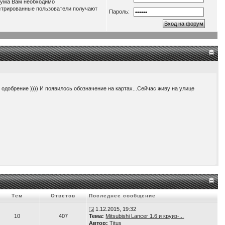
орума Вам необходимо
истрированные пользователи получают
Пароль:
о одобрение )))) И появилось обозначение на картах...Сейчас живу на улице
нагрузку до 3,5 кВт. Т.е. получаем как-бы электростанцию во дворе )))
Тем
Ответов
Последнее сообщение
1.12.2015, 19:32
10
407
Тема:
Mitsubishi Lancer 1.6 и круиз-...
Автор:
Titus