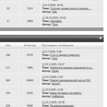
 рывок. Сиденье со спинкой регулируется во всех направлениях, так, что и с
6.4.2020, 18:01
32
2114
Тема:
Господа, можно просто сказать ...
Автор:
SSh
18.10.2024, 21:51
17
2860
Тема:
Наклейки
Автор:
Titus
Тем
Ответов
Последнее сообщение
6.7.2020, 0:08
196
5370
Тема:
Стук в задней подвеске!
Автор:
Titus
23.1.2025, 19:27
171
7985
Тема:
Требуется помощь маньяков по а...
Автор:
Rugin
27.5.2026, 5:52
484
18460
Тема:
Ремонт механической части РХХ
Автор:
SergoT
22.6.2021, 8:38
194
5220
Тема:
Какие пружины поставить
Автор:
UpMaroon
12.2.2025, 22:38
229
5000
Тема:
Печка/кондиционер