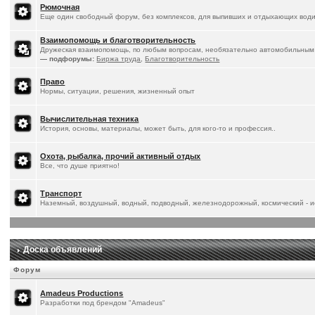
Рюмочная
Еще один свободный форум, без комплексов, для выпивших и отдыхающих води
Взаимопомощь и благотворительность
Дружеская взаимопомощь, по любым вопросам, необязательно автомобильным
— подфорумы:
Биржа труда
,
Благотворительность
Право
Нормы, ситуации, решения, жизненный опыт
Вычислительная техника
История, основы, материалы, может быть, для кого-то и профессия..
Охота, рыбалка, прочий активный отдых
Все, что душе приятно!
Транспорт
Наземный, воздушный, водный, подводный, железнодорожный, космический - ис
Доска объявлений
Форум
Amadeus Productions
Разработки под брендом "Amadeus"