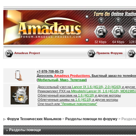
32 Kbps
64 Kbps
128 
Amadeus Project
Правила Форума
+7-978-708-85-73
Дроссель
Amadeus Productions
. Быстрый заказ по телефо
(
Мобильный, Макс, Телеграм
)
Дроссельный узел на
Lancer IX 1.6 (4G18), 2.0 (4G63)
и другие
Ремкомплект РХХ на
Mitsubishi Lancer IX, 1.6 (4G18), MD61985
Облегченный маховик на
1.6 (4G18)
и другие моторы
Облегченные шкивы на
1.6 (4G18)
и другие моторы
One-touch или
"Ленивые поворотники"
Форум Технических Маньяков
>
Разделы помощи по форуму
> Раздел
Разделы помощи