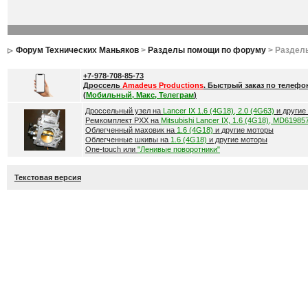
Форум Технических Маньяков
>
Разделы помощи по форуму
> Раздел
+7-978-708-85-73
Дроссель
Amadeus Productions
. Быстрый заказ по телефо
(
Мобильный, Макс, Телеграм
)
Дроссельный узел на
Lancer IX 1.6 (4G18), 2.0 (4G63)
и другие
Ремкомплект РХХ на
Mitsubishi Lancer IX, 1.6 (4G18), MD61985
Облегченный маховик на
1.6 (4G18)
и другие моторы
Облегченные шкивы на
1.6 (4G18)
и другие моторы
One-touch или
"Ленивые поворотники"
Текстовая версия