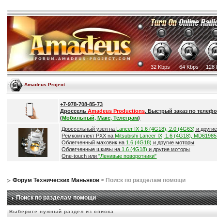
32 Kbps
64 Kbps
128 
Amadeus Project
+7-978-708-85-73
Дроссель
Amadeus Productions
. Быстрый заказ по телефо
(
Мобильный, Макс, Телеграм
)
Дроссельный узел на
Lancer IX 1.6 (4G18), 2.0 (4G63)
и други
Ремкомплект РХХ на
Mitsubishi Lancer IX, 1.6 (4G18), MD6198
Облегченный маховик на
1.6 (4G18)
и другие моторы
Облегченные шкивы на
1.6 (4G18)
и другие моторы
One-touch или
"Ленивые поворотники"
Форум Технических Маньяков
> Поиск по разделам помощи
Поиск по разделам помощи
Выберите нужный раздел из списка