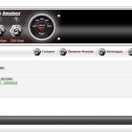
Kbps
256 Kbps
Галерея
Правила Форума
Календарь
ну.
е моторы
57, 1450A116