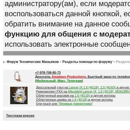
администратору(ам), если модерат
воспользоваться данной кнопкой, е
обратить внимание на данное сооб
функцию для общения с модера
использовать электронные сообще
Форум Технических Маньяков
>
Разделы помощи по форуму
> Раздел
+7-978-708-85-73
Дроссель
Amadeus Productions
. Быстрый заказ по телефо
(
Мобильный, Макс, Телеграм
)
Дроссельный узел на
Lancer IX 1.6 (4G18), 2.0 (4G63)
и другие
Ремкомплект РХХ на
Mitsubishi Lancer IX, 1.6 (4G18), MD61985
Облегченный маховик на
1.6 (4G18)
и другие моторы
Облегченные шкивы на
1.6 (4G18)
и другие моторы
One-touch или
"Ленивые поворотники"
Текстовая версия