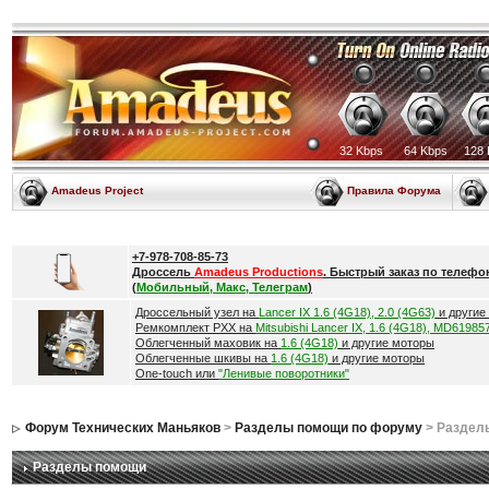
32 Kbps
64 Kbps
128 
Amadeus Project
Правила Форума
+7-978-708-85-73
Дроссель
Amadeus Productions
. Быстрый заказ по телефо
(
Мобильный, Макс, Телеграм
)
Дроссельный узел на
Lancer IX 1.6 (4G18), 2.0 (4G63)
и другие
Ремкомплект РХХ на
Mitsubishi Lancer IX, 1.6 (4G18), MD61985
Облегченный маховик на
1.6 (4G18)
и другие моторы
Облегченные шкивы на
1.6 (4G18)
и другие моторы
One-touch или
"Ленивые поворотники"
Форум Технических Маньяков
>
Разделы помощи по форуму
> Раздел
Разделы помощи