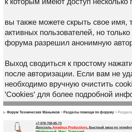
к которым имеют доступ несколько 
вы также можете скрыть свое имя, т
активных пользователей, но только
форума разрешил анонимную авто
Выход сводиться к простому нажат
после авторизации. Если вам не уд
необходимо вручную очистить cook
'Cookies' для более подробной инф
Форум Технических Маньяков
>
Разделы помощи по форуму
> Раздел
+7-978-708-85-73
Дроссель
Amadeus Productions
. Быстрый заказ по телефо
(
Мобильный, Макс, Телеграм
)