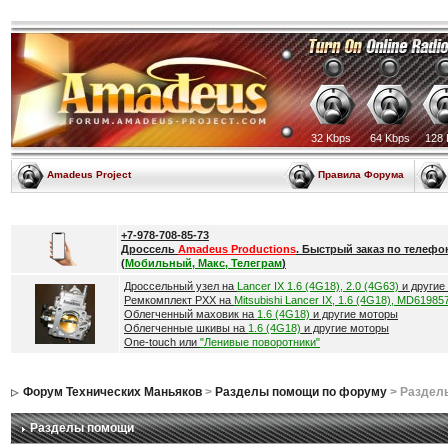
32 Kbps
64 Kbps
128 
Amadeus Project
Правила Форума
+7-978-708-85-73
Дроссель
Amadeus Productions
. Быстрый заказ по телефо
(
Мобильный, Макс, Телеграм
)
Дроссельный узел на
Lancer IX 1.6 (4G18), 2.0 (4G63)
и другие
Ремкомплект РХХ на
Mitsubishi Lancer IX, 1.6 (4G18), MD61985
Облегченный маховик на
1.6 (4G18)
и другие моторы
Облегченные шкивы на
1.6 (4G18)
и другие моторы
One-touch или
"Ленивые поворотники"
Форум Технических Маньяков
>
Разделы помощи по форуму
> Раздел
Разделы помощи