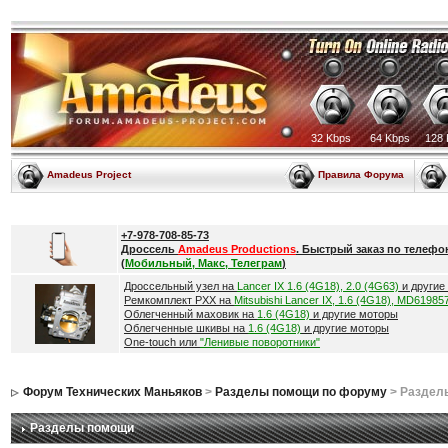
32 Kbps
64 Kbps
128 
Amadeus Project
Правила Форума
+7-978-708-85-73
Дроссель
Amadeus Productions
. Быстрый заказ по телефо
(
Мобильный, Макс, Телеграм
)
Дроссельный узел на
Lancer IX 1.6 (4G18), 2.0 (4G63)
и другие
Ремкомплект РХХ на
Mitsubishi Lancer IX, 1.6 (4G18), MD61985
Облегченный маховик на
1.6 (4G18)
и другие моторы
Облегченные шкивы на
1.6 (4G18)
и другие моторы
One-touch или
"Ленивые поворотники"
Форум Технических Маньяков
>
Разделы помощи по форуму
> Раздел
Разделы помощи