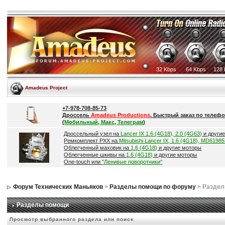
32 Kbps
64 Kbps
128 
Amadeus Project
+7-978-708-85-73
Дроссель
Amadeus Productions
. Быстрый заказ по телефо
(
Мобильный, Макс, Телеграм
)
Дроссельный узел на
Lancer IX 1.6 (4G18), 2.0 (4G63)
и други
Ремкомплект РХХ на
Mitsubishi Lancer IX, 1.6 (4G18), MD6198
Облегченный маховик на
1.6 (4G18)
и другие моторы
Облегченные шкивы на
1.6 (4G18)
и другие моторы
One-touch или
"Ленивые поворотники"
Форум Технических Маньяков
>
Разделы помощи по форуму
> Разде
Разделы помощи
Просмотр выбранного раздела или поиск