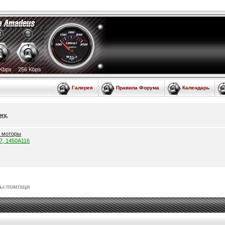
Kbps
256 Kbps
Галерея
Правила Форума
Календарь
ну.
е моторы
57, 1450A116
лы помощи