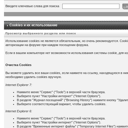
Введите ключевые слова для поиска
Cookies и их использование
Просмотр выбранного раздела или поиск
Использование cookies не является обязательным, но очень рекомендуется. Cooki
авторизации на форуме при каждом посещении форума.
Если в вашем компьютере нет возможности использования системы cookie, для ко
Очистка Cookies
Вы можете удалить все ваши cookies, если нажмете на ссылку, находящуюся в ниж
необходимо удалить cookies вручную.
Internet Explorer 7:
Нажмите меню "Сервис" ("Tools") в верхней части браузера.
Выберите пункт "Настройки интернет" ("Internet Options").
В разделе "Журнал посещений" ("Browsing History") нажмите кнопку "Удалить
Выберите соответствующий вариант, чтобы удалить cookies.
Internet Explorer 6:
Нажмите меню "Сервис" ("Tools") в верхней части браузера.
Выберите пункт "Настройки интернет" ("Internet Options").
В разделе "Временные интернет файлы" ("Temporary Internet Files") нажмите