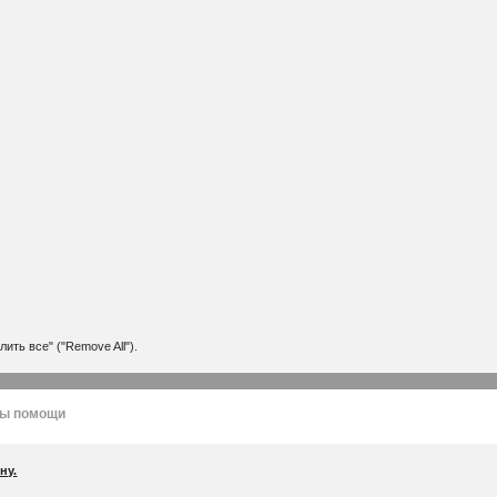
ить все" ("Remove All").
лы помощи
ну.