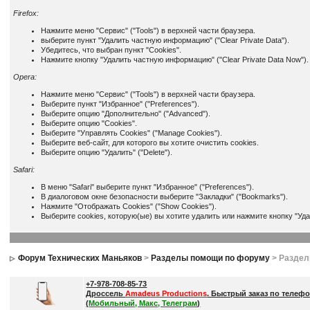
Firefox:
Нажмите меню "Сервис" ("Tools") в верхней части браузера.
выберите пункт "Удалить частную информацию" ("Clear Private Data").
Убедитесь, что выбран пункт "Cookies".
Нажмите кнопку "Удалить частную информацию" ("Clear Private Data Now").
Opera:
Нажмите меню "Сервис" ("Tools") в верхней части браузера.
Выберите пункт "Избранное" ("Preferences").
Выберите опцию "Дополнительно" ("Advanced").
Выберите опцию "Cookies".
Выберите "Управлять Cookies" ("Manage Cookies").
Выберите веб-сайт, для которого вы хотите очистить cookies.
Выберите опцию "Удалить" ("Delete").
Safari:
В меню "Safari" выберите пункт "Избранное" ("Preferences").
В диалоговом окне безопасности выберите "Закладки" ("Bookmarks").
Нажмите "Отображать Cookies" ("Show Cookies").
Выберите cookies, которую(ые) вы хотите удалить или нажмите кнопку "Удал
Форум Технических Маньяков
>
Разделы помощи по форуму
> Разде
+7-978-708-85-73
Дроссель
Amadeus Productions
. Быстрый заказ по телефо
(
Мобильный, Макс, Телеграм
)