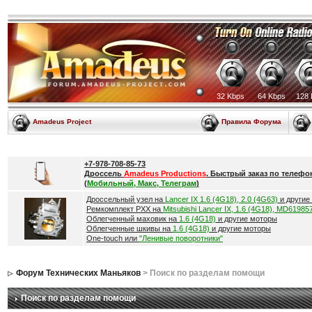
32 Kbps
64 Kbps
128 
Amadeus Project
Правила Форума
+7-978-708-85-73
Дроссель
Amadeus Productions
. Быстрый заказ по телефо
(
Мобильный, Макс, Телеграм
)
Дроссельный узел на
Lancer IX 1.6 (4G18), 2.0 (4G63)
и другие
Ремкомплект РХХ на
Mitsubishi Lancer IX, 1.6 (4G18), MD61985
Облегченный маховик на
1.6 (4G18)
и другие моторы
Облегченные шкивы на
1.6 (4G18)
и другие моторы
One-touch или
"Ленивые поворотники"
Форум Технических Маньяков
> Поиск по разделам помощи
Поиск по разделам помощи