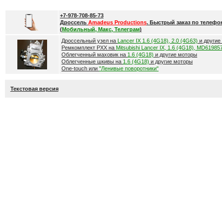
+7-978-708-85-73
Дроссель
Amadeus Productions
. Быстрый заказ по телефо
(
Мобильный, Макс, Телеграм
)
Дроссельный узел на
Lancer IX 1.6 (4G18), 2.0 (4G63)
и другие
Ремкомплект РХХ на
Mitsubishi Lancer IX, 1.6 (4G18), MD61985
Облегченный маховик на
1.6 (4G18)
и другие моторы
Облегченные шкивы на
1.6 (4G18)
и другие моторы
One-touch или
"Ленивые поворотники"
Текстовая версия