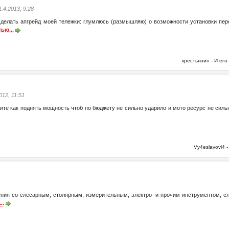
1.4.2013, 9:28
ать апгрейд моей тележки: глумлюсь (размышляю) о возможности установки передн
ью...
крестьянин - И е
2012, 11:51
скажите как поднять мощность чтоб по бюджету не сильно ударило и мото ресурс не си
Vy4eslavovi4
ия со слесарным, столярным, измерительным, электро- и прочим инструментом, сло
..