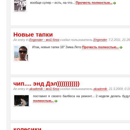
вообще супер – есть, на что...
Прочесть полностью...
Новые тапки
An entry in
Engender - мой блог
создал пользователь
Engender
, 7.2.2011, 21:2
Итак, новые тапки 16" Зима Лето
Прочесть полностью...
чип.... энд Дэл)))))))))))
An entry in
akademik - мой блог
создал пользователь
akademik
, 21.3.2009, 0:1
поставил я своего балбеса на ремонт... 2 недели делать буд
полностью...
колесики