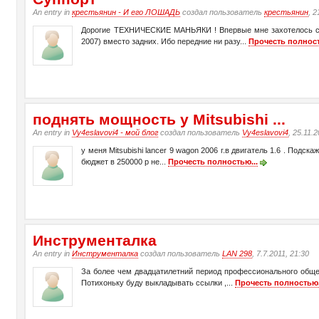
An entry in
крестьянин - И его ЛОШАДЬ
создал пользователь
крестьянин
, 2
Дорогие ТЕХНИЧЕСКИЕ МАНЬЯКИ ! Впервые мне захотелось сдел
2007) вместо задних. Ибо передние ни разу...
Прочесть полност
поднять мощность у Mitsubishi ...
An entry in
Vy4eslavovi4 - мой блог
создал пользователь
Vy4eslavovi4
, 25.11.
у меня Mitsubishi lancer 9 wagon 2006 г.в двигатель 1.6 . Под
бюджет в 250000 р не...
Прочесть полностью...
Инструменталка
An entry in
Инструменталка
создал пользователь
LAN 298
, 7.7.2011, 21:30
За более чем двадцатилетний период профессионального общен
Потихоньку буду выкладывать ссылки ,...
Прочесть полностью.