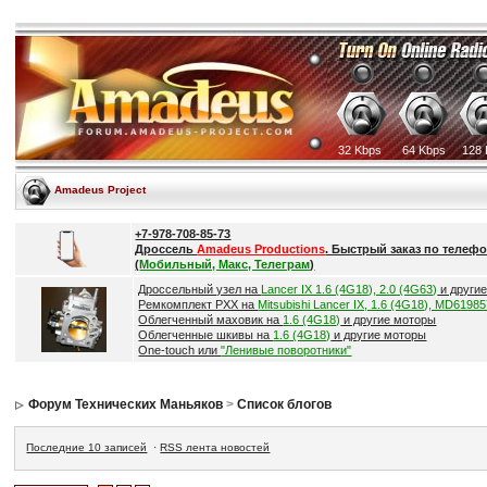
32 Kbps
64 Kbps
128 
Amadeus Project
+7-978-708-85-73
Дроссель
Amadeus Productions
. Быстрый заказ по телефо
(
Мобильный, Макс, Телеграм
)
Дроссельный узел на
Lancer IX 1.6 (4G18), 2.0 (4G63)
и други
Ремкомплект РХХ на
Mitsubishi Lancer IX, 1.6 (4G18), MD6198
Облегченный маховик на
1.6 (4G18)
и другие моторы
Облегченные шкивы на
1.6 (4G18)
и другие моторы
One-touch или
"Ленивые поворотники"
Форум Технических Маньяков
>
Список блогов
Последние 10 записей
·
RSS лента новостей