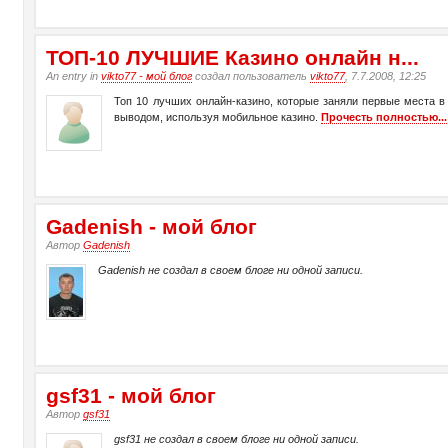
ТО­П-10 ЛУЧШИЕ Казино онлайн н...
An entry in
vikto77 - мой блог
создал пользователь
vikto77
, 7.7.2008, 12:25
Топ 10 лучших онлайн-казино, которые заняли первые места в 
выводом, используя мобильное казино.
Прочесть полностью...
Gadenish - мой блог
Автор
Gadenish
Gadenish не создал в своем блоге ни одной записи.
gsf31 - мой блог
Автор
gsf31
gsf31 не создал в своем блоге ни одной записи.