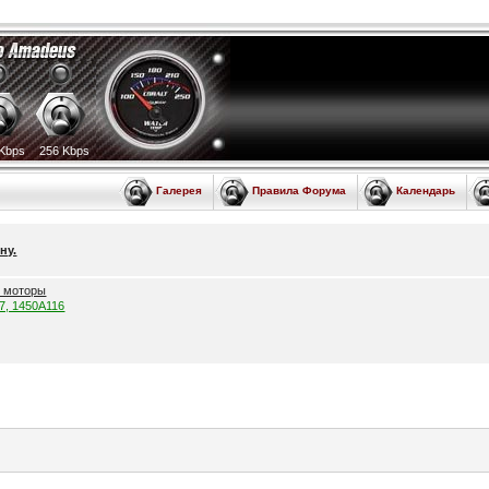
Kbps
256 Kbps
Галерея
Правила Форума
Календарь
ну.
е моторы
57, 1450A116