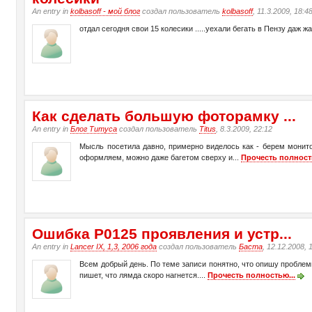
An entry in
kolbasoff - мой блог
создал пользователь
kolbasoff
, 11.3.2009, 18:4
отдал сегодня свои 15 колесики .....уехали бегать в Пензу даж ж
Как сделать большую фоторамку ...
An entry in
Блог Титуса
создал пользователь
Titus
, 8.3.2009, 22:12
Мысль посетила давно, примерно виделось как - берем монито
оформляем, можно даже багетом сверху и...
Прочесть полност
Ошибка Р0125 проявления и устр...
An entry in
Lancer IX, 1,3, 2006 года
создал пользователь
Баста
, 12.12.2008, 
Всем добрый день. По теме записи понятно, что опишу проблемы
пишет, что лямда скоро нагнется....
Прочесть полностью...