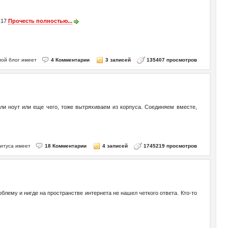
 R17
Прочесть полностью...
- мой блог имеет
4 Комментарии
3 записей
135407 просмотров
или ноут или еще чего, тоже вытряхиваем из корпуса. Соединяем вместе,
Титуса имеет
18 Комментарии
4 записей
1745219 просмотров
блему и нигде на пространстве интернета не нашел четкого ответа. Кто-то