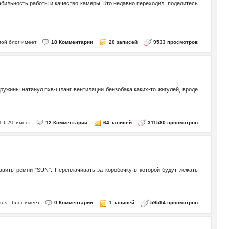
абильность работы и качество камеры. Кто недавно переходил, поделитесь
 мой блог имеет
18 Комментарии
20 записей
9533 просмотров
ружины натянул пхв-шланг вентиляции бензобака каких-то жигулей, вроде
1,6 АТ имеет
12 Комментарии
64 записей
311580 просмотров
вить ремни "SUN". Переплачивать за коробочку в которой будут лежать
rus - блог имеет
0 Комментарии
1 записей
59594 просмотров