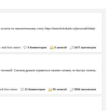
таток по накопительному счету https://www.lockobank.ru/personal/vklady-
o - мой блог имеет
0 Комментарии
3 записей
2477 просмотров
и техникой. Сначала думали справиться своими силами, но быстро поняли,
- мой блог имеет
21 Комментарии
50 записей
5594 просмотров