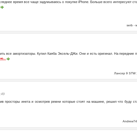
последнее время все чаще задумываюсь о покупке iPhone. Больше всего интересуют ст
serb -
ить все амортизаторы. Купил Каяба Эксель-ДЖи. Они и есть оригинал. На передние п
ю...
Лансер 9 STW 
0:49
ив просторы инета и осмотрев ремни которые стоят на машине, решил что буду ста
Andrew74