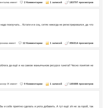
менталка имеет
2 Комментарии
1 записей
183797 просмотров
адо поизучать... Кстати и в соц. сетях никогда не регистрировался, да что
троника имеет
12 Комментарии
1 записей
356314 просмотров
тоблога да ещё и на самом маньячьном ресурсе ruнета!! Чесно понятия не
Лансер IX имеет
0 Комментарии
1 записей
140488 просмотров
ы и себе приятно сделать и уюта добавить. А тут ещё з/п не за горой, так