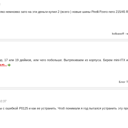
8
алко немножко зато на эти деньги купил 2 (всего ) новые шины Pirelli Pzero nero 215/45
kolbasoff 
р, 17 или 19 дюймов, или чего побольше. Вытряхиваем из корпуса. Берем mini-ITX 
ью...
Блог 
10:37
 с ошибкой Р0125 и как ее устранить. Чтоб понимали я год пытался устранить эту про