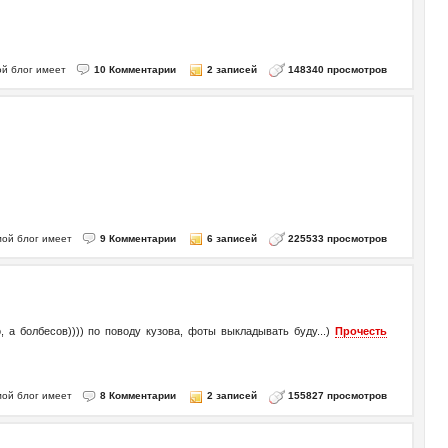
 мой блог имеет
10 Комментарии
2 записей
148340 просмотров
 мой блог имеет
9 Комментарии
6 записей
225533 просмотров
 а болбесов)))) по поводу кузова, фоты выкладывать буду...)
Прочесть
 мой блог имеет
8 Комментарии
2 записей
155827 просмотров