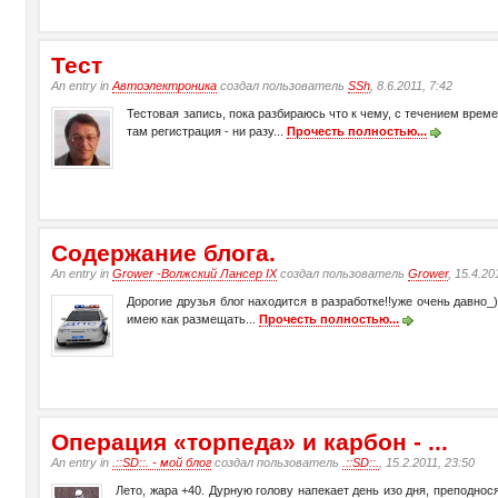
Тест
An entry in
Автоэлектроника
создал пользователь
SSh
, 8.6.2011, 7:42
Тестовая запись, пока разбираюсь что к чему, с течением времен
там регистрация - ни разу...
Прочесть полностью...
Содержание блога.
An entry in
Grower -Волжский Лансер IX
создал пользователь
Grower
, 15.4.20
Дорогие друзья блог находится в разработке!!уже очень давно_
имею как размещать...
Прочесть полностью...
Операция «торпеда» и карбон - ...
An entry in
.::SD::. - мой блог
создал пользователь
.::SD::.
, 15.2.2011, 23:50
Лето, жара +40. Дурную голову напекает день изо дня, преподнося