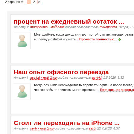
2 страниц
1
2
>
процент на ежедневный остаток ...
An entry in
milkoparimo - мой блог
создал пользователь
milkoparimo
, Вчера, 1:
Мне удобнее, когда доход считают по той сумме, которая реаль
i-...nevnyy-ostatок/ и узнать...
Прочесть полностью...
Наш опыт офисного переезда
An entry in
asvirid - мой блог
создал пользователь
asvirid
, 1.8.2026, 9:32
Когда возникла необходимость перевезти офис на новое место,
что это займет слишком много времени....
Прочесть полностью
Стоит ли переходить на iPhone ...
An entry in
serb - мой блог
создал пользователь
serb
, 22.7.2026, 4:37