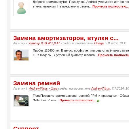
Доброго времени суток! Пользуюсь Android уже много лет, но 
впечатлениями. Не пожалели о своем...
Прочесть полностью...
Замена амортизаторов, втулки с...
An entry in
Лансер 9 STW 1,6 АТ
создал пользователь
Onega
, 3.8.2014, 19:11
Пробег 115400 км. В целях профилактики решил всё-таки замен
15-я модель. Внутренний диаметр шланга...
Прочесть полность
Замена ремней
An entry in
Andrew74rus - блог
создал пользователь
Andrew74rus
, 7.7.2014, 1
[/font]Подошло время замены ремней ГРМ и приводных. Облаз
"Mitsuboshi" или...
Прочесть полностью...
Суппорт