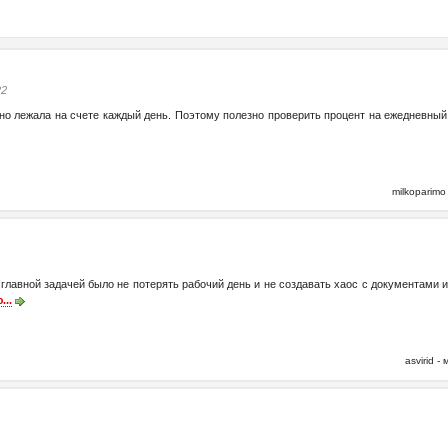
22
но лежала на счете каждый день. Поэтому полезно проверить процент на ежедневный ос
milkoparim
 главной задачей было не потерять рабочий день и не создавать хаос с документами 
...
asvirid 