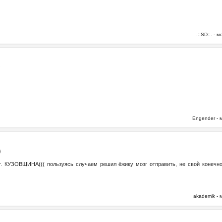
.::SD::. -
6
Engender -
9
ут. КУЗОВЩИНА((( пользуясь случаем решил ёжику мозг отправить, не свой конечно,
akademik -