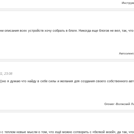
Инстру
и описания всех устройств хочу собрать в блоге. Никогда еще блогов не вел, так, что н
Автоэлек
11, 23:08
)))но я думаю что найду в себе силы и желания для создания своего собственного ав
Grower -Волжский 
 с теплом новые мысли о том, что ещё можно сотворить с «белкой моей», да так, чтоб