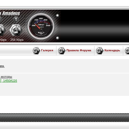
Kbps
256 Kbps
Галерея
Правила Форума
Календарь
ну.
е моторы
57, 1450A116