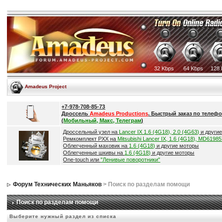
32 Kbps
64 Kbps
128 
Amadeus Project
+7-978-708-85-73
Дроссель
Amadeus Productions
. Быстрый заказ по телефо
(
Мобильный, Макс, Телеграм
)
Дроссельный узел на
Lancer IX 1.6 (4G18), 2.0 (4G63)
и други
Ремкомплект РХХ на
Mitsubishi Lancer IX, 1.6 (4G18), MD6198
Облегченный маховик на
1.6 (4G18)
и другие моторы
Облегченные шкивы на
1.6 (4G18)
и другие моторы
One-touch или
"Ленивые поворотники"
Форум Технических Маньяков
> Поиск по разделам помощи
Поиск по разделам помощи
Выберите нужный раздел из списка