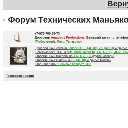
Верн
Форум Технических Маньяк
+7-978-708-85-73
Дроссель
Amadeus Productions
. Быстрый заказ по телефо
(
Мобильный, Макс, Телеграм
)
Дроссельный узел на
Lancer IX 1.6 (4G18), 2.0 (4G63)
и другие
Ремкомплект РХХ на
Mitsubishi Lancer IX, 1.6 (4G18), MD61985
Облегченный маховик на
1.6 (4G18)
и другие моторы
Облегченные шкивы на
1.6 (4G18)
и другие моторы
One-touch или
"Ленивые поворотники"
Текстовая версия