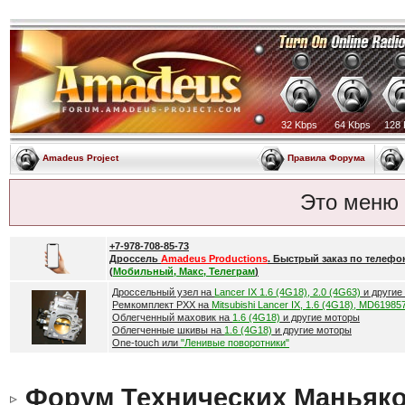
32 Kbps
64 Kbps
128 
Amadeus Project
Правила Форума
Это меню
+7-978-708-85-73
Дроссель
Amadeus Productions
. Быстрый заказ по телефо
(
Мобильный, Макс, Телеграм
)
Дроссельный узел на
Lancer IX 1.6 (4G18), 2.0 (4G63)
и другие
Ремкомплект РХХ на
Mitsubishi Lancer IX, 1.6 (4G18), MD61985
Облегченный маховик на
1.6 (4G18)
и другие моторы
Облегченные шкивы на
1.6 (4G18)
и другие моторы
One-touch или
"Ленивые поворотники"
Форум Технических Маньяк