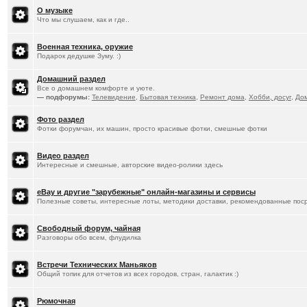
О музыке
Что мы слушаем, как и где..
Военная техника, оружие
Подарок дедушке Зуму. :)
Домашний раздел
Все о домашнем комфорте и уюте.
— подфорумы:
Телевидение
,
Бытовая техника
,
Ремонт дома
,
Хобби, досуг
,
До
Фото раздел
Фотки форумчан, их машин, просто красивые фотки, смешные фотки
Видео раздел
Интересные и смешные, авторские видео-ролики здесь
eBay и другие "зарубежные" онлайн-магазины и сервисы
Полезные советы, интересные лоты, методики доставки, рекомендованные пос
Свободный форум, чайная
Разговоры обо всем, флудилка
Встречи Технических Маньяков
Общий топик для отчетов из всех городов, стран, галактик :)
Рюмочная