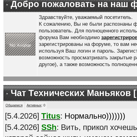
Добро пожаловать на наш 
Здравствуйте, уважаемый посетитель.
К сожалению, Вы не были распознаны ф
пользователь. Для полноценного испол
форума Вам необходимо
зарегистриро
зарегистрированы на форуме, то вам н
используя Ваш логин и пароль. Зареги
возможность просматривать закрытые р
другое), а также возможность полноце
Чат Технических Маньяков [
Общаемся
Активных
:
0
[
5.4.2026
]
Titus
:
Нормально)))))))
[
5.4.2026
]
SSh
: Вить, прикол хочеш