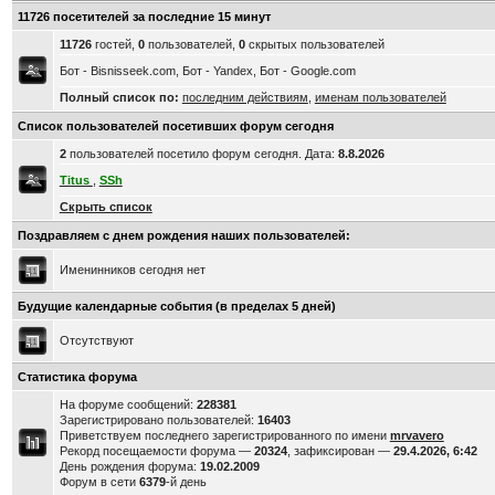
11726 посетителей за последние 15 минут
11726
гостей,
0
пользователей,
0
скрытых пользователей
Бот - Bisnisseek.com, Бот - Yandex, Бот - Google.com
Полный список по:
последним действиям
,
именам пользователей
Список пользователей посетивших форум сегодня
2
пользователей посетило форум сегодня. Дата:
8.8.2026
Titus
,
SSh
Скрыть список
Поздравляем с днем рождения наших пользователей:
Именинников сегодня нет
Будущие календарные события (в пределах 5 дней)
Отсутствуют
Статистика форума
На форуме сообщений:
228381
Зарегистрировано пользователей:
16403
Приветствуем последнего зарегистрированного по имени
mrvavero
Рекорд посещаемости форума —
20324
, зафиксирован —
29.4.2026, 6:42
День рождения форума:
19.02.2009
Форум в сети
6379
-й день