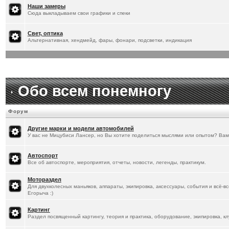
[
20.1.2026
]
Titus
:
Наши замеры
Сюда выкладываем свои графики и спеки
Свет, оптика
Альтернативная, хендмейд, фары, фонари, подсветки, индикация
Обо всем понемногу
Форум
Другие марки и модели автомобилей
У вас не Мицубиси Лансер, но Вы хотите поделиться мыслями или опытом? Вам
Автоспорт
Все об автоспорте, мероприятия, отчеты, новости, легенды, практикум.
Мотораздел
Для двухколесных маньяков, аппараты, экипировка, аксессуары, события и всё-в
Егорыча :)
Картинг
Раздел посвященный картингу, теория и практика, оборудование, экипировка, кл