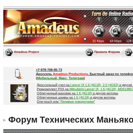
32 Kbps
64 Kbps
128 
Amadeus Project
Правила Форума
+7-978-708-85-73
Дроссель
Amadeus Productions
. Быстрый заказ по телефо
(
Мобильный, Макс, Телеграм
)
Дроссельный узел на
Lancer IX 1.6 (4G18), 2.0 (4G63)
и другие
Ремкомплект РХХ на
Mitsubishi Lancer IX, 1.6 (4G18), MD61985
Облегченный маховик на
1.6 (4G18)
и другие моторы
Облегченные шкивы на
1.6 (4G18)
и другие моторы
One-touch или
"Ленивые поворотники"
Форум Технических Маньяк