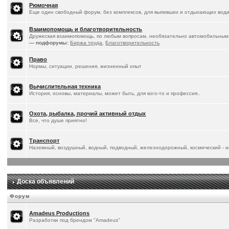
Рюмочная
Еще один свободный форум, без комплексов, для выпивших и отдыхающих води
Взаимопомощь и благотворительность
Дружеская взаимопомощь, по любым вопросам, необязательно автомобильным
— подфорумы:
Биржа труда
,
Благотворительность
Право
Нормы, ситуации, решения, жизненный опыт
Вычислительная техника
История, основы, материалы, может быть, для кого-то и профессия..
Охота, рыбалка, прочий активный отдых
Все, что душе приятно!
Транспорт
Наземный, воздушный, водный, подводный, железнодорожный, космический - ис
Доска объявлений
Форум
Amadeus Productions
Разработки под брендом "Amadeus"