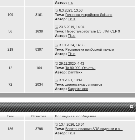
Автор:
r_x
6.3.2023, 13:53
109
3161
Тема:
Головное устройство Seicane
Автор:
Titus
23.5.2019, 14:04
56
1638
Тема:
Перестал работать ЦЗ. ЛАНСЕР 9
Автор:
Titus
3.10.2024, 14:55
219
8397
Тема:
Распиновка приборной панели
Автор:
Titus
29.11.2020, 4:43
12
164
Тема:
То 90.000. Отчеты.
Автор:
Darthlexx
3.9.2021, 13:41
72
2034
Тема:
диагностика суппортов
Автор:
Sapphire.exe
Тем
Ответов
Последнее сообщение
13.4.2026, 18:34
186
3798
Тема:
Восстановление SRS подушки и о...
Автор:
Titus