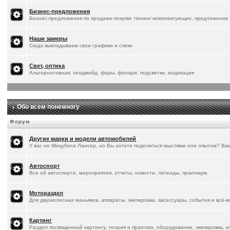
Бизнес-предложения
Бизнес-предложения по продаже-покупке тюнинг-комплектующих, предложение 
Наши замеры
Сюда выкладываем свои графики и спеки
Свет, оптика
Альтернативная, хендмейд, фары, фонари, подсветки, индикация
Обо всем понемногу
Форум
Другие марки и модели автомобилей
У вас не Мицубиси Лансер, но Вы хотите поделиться мыслями или опытом? Ва
Автоспорт
Все об автоспорте, мероприятия, отчеты, новости, легенды, практикум.
Мотораздел
Для двухколесных маньяков, аппараты, экипировка, аксессуары, события и всё-
Картинг
Раздел посвященный картингу, теория и практика, оборудование, экипировка, к