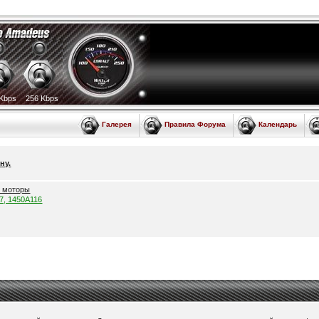
Kbps
256 Kbps
Галерея
Правила Форума
Календарь
ну.
е моторы
57, 1450A116