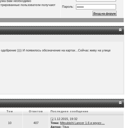
орума Вам необходимо
истрированные пользователи получают
Пароль:
о одобрение )))) И появилось обозначение на картах...Сейчас живу на улице
нагрузку до 3,5 кВт. Т.е. получаем как-бы электростанцию во дворе )))
Тем
Ответов
Последнее сообщение
1.12.2015, 19:32
10
407
Тема:
Mitsubishi Lancer 1.6 и круиз-...
Автор:
Titus