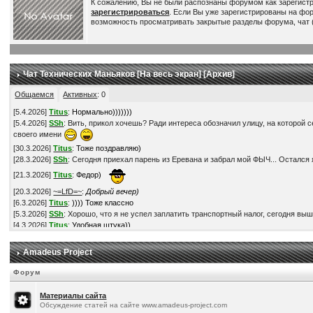
К сожалению, Вы не были распознаны форумом как зарегист
зарегистрироваться
. Если Вы уже зарегистрированы на фо
возможность просматривать закрытые разделы форума, чат (
Чат Технических Маньяков [
На весь экран
] [
Архив
]
Общаемся
Активных
:
0
[
5.4.2026
]
Titus
:
Нормально)))))))
[
5.4.2026
]
SSh
: Вить, прикол хочешь? Ради интереса обозначил улицу, на которой с
своего имени
[
30.3.2026
]
Titus
:
Тоже поздравляю)
[
28.3.2026
]
SSh
: Сегодня приехал парень из Еревана и забрал мой ФЫЧ... Остался я
[
21.3.2026
]
Titus
:
Федор)
[
20.3.2026
]
~=LfD=~
:
Добрый вечер)
[
6.3.2026
]
Titus
:
)))) Тоже классно
[
5.3.2026
]
SSh
: Хорошо, что я не успел заплатить транспортный налог, сегодня выш
[
4.3.2026
]
Titus
:
Удобная штука))
[
3.3.2026
]
SSh
: Прикупил V2L адаптер. Это такая штука, через которую можно получ
[
28.2.2026
]
Titus
:
По ценам - наверное да))
Amadeus Project
[
28.2.2026
]
Titus
:
Понимаю))
[
28.2.2026
]
SSh
: В смысле, что в России мой автомобиль обошелся-бы мне в более ч
Форум
[
28.2.2026
]
SSh
: Кстати, это на самом деле так? -
https://www.drom.ru/world/calculat
[
28.2.2026
]
SSh
: Нет, неохота... Обленился в последнее время )))
Материалы сайта
[
22.2.2026
]
Titus
:
Супер! Поздравляю!) Твори БЖ, если есть время-желание, всем
Обсуждение статей на сайте www.amadeus-project.com