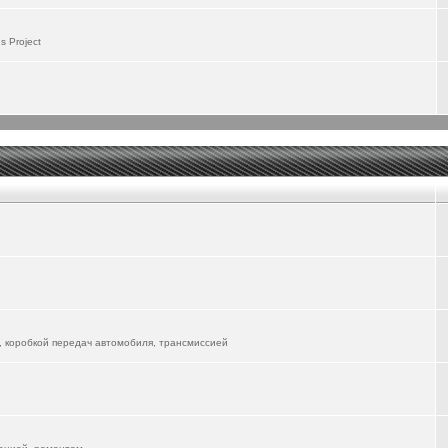
 пользоваться, надо будет поизучать. Первые впечатления - положительные, особенно
 Project
до будет изучать и управление со смартфона...
 не скоро разберусь со всемии возможностями... Там столько всего понапихано...
lion-06-ev/
речает его в городе. А я пока катаюсь на ФЫЧ, но жду прибытия новой электрички...
вуется, форум для всех Маньяков))
 уже другие автомобили в форум "вживлять"
, коробкой передач автомобиля, трансмиссией