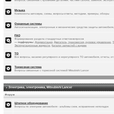
Вопросы, связанные с кузовными деталями, частями салона, заменой, эксплуа
Музыка
Компоненты автозвука, схемы, вопросы-ответы, методики, примеры, обзоры
Охранные системы
Автосигнализации, электронные и механические средства защиты автомобиля,
FAQ
Формирование раздела стандартных ответов-вопросов
— подфорумы:
Документация
,
Двигатель, трансмиссия, рулевое управление
,
Т
Эксплуатационные жидкости
,
Каталог запчастей с кодами
ТО
Все вопросы, касаемо регулярного и нерегулярного ТО автомобиля, отчеты, о
Тормозная система
Вопросы связанные с тормозной системой Mitsubishi Lancer
Электрика, электроника, Mitsubishi Lancer
Форум
Штатное оборудование
Вопросы по электрике автомобиля - альбомы схем, исправление неполадок