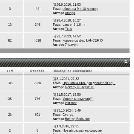
26.9.2016, 21:03
3
42
Тема:
обвес на 9 и 10 лансер
Автор:
Atunga
23.4.2019, 16:27
13
248
Тема:
Lancer 9 1.6 mt
Автор:
Titus
22.7.2023, 14:52
82
4618
Тема:
Корректор фар LANCER IX
Автор:
7heaven
Тем
Ответов
Последнее сообщение
5.1.2021, 21:32
106
2230
Тема:
Прошивка сток для двигателя 4g...
Автор:
aleksey1101@list.ru
31.5.2017, 15:50
35
776
Тема:
Успехи маньяков))))
Автор:
lost.root
23.10.2024, 3:49
23
501
Тема:
Скутер
Автор:
Виктор Бобылев
1.9.2016, 22:31
2
8
Тема:
Новый раздел на форуме