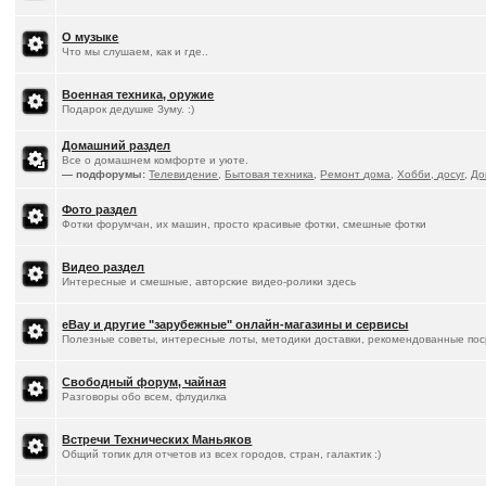
О музыке
Что мы слушаем, как и где..
Военная техника, оружие
Подарок дедушке Зуму. :)
Домашний раздел
Все о домашнем комфорте и уюте.
— подфорумы:
Телевидение
,
Бытовая техника
,
Ремонт дома
,
Хобби, досуг
,
До
Фото раздел
Фотки форумчан, их машин, просто красивые фотки, смешные фотки
Видео раздел
Интересные и смешные, авторские видео-ролики здесь
eBay и другие "зарубежные" онлайн-магазины и сервисы
Полезные советы, интересные лоты, методики доставки, рекомендованные пос
Свободный форум, чайная
Разговоры обо всем, флудилка
Встречи Технических Маньяков
Общий топик для отчетов из всех городов, стран, галактик :)