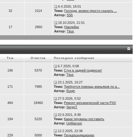
 рывок. Сиденье со спинкой регулируется во всех направлениях, так, что и с
6.4.2020, 18:01
32
2114
Тема:
Господа, можно просто сказать ...
Автор:
SSh
18.10.2024, 21:51
17
2860
Тема:
Наклейки
Автор:
Titus
Тем
Ответов
Последнее сообщение
6.7.2020, 0:08
196
5370
Тема:
Стук в задней подвеске!
Автор:
Titus
23.1.2025, 19:27
171
7985
Тема:
Требуется помощь маньяков по а...
Автор:
Rugin
27.5.2026, 5:52
484
18460
Тема:
Ремонт механической части РХХ
Автор:
SergoT
22.6.2021, 8:38
194
5220
Тема:
Какие пружины поставить
Автор:
UpMaroon
12.2.2025, 22:38
229
5000
Тема:
Печка/кондиционер