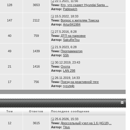
22.1.2021, 11:56
128
3653
Тема:
Кто, что скажет Hyundai Santa ...
Автор:
Pablowich
15.5.2022, 18:33
147
2112
Тема:
Вопрос к жителям Томска
Автор:
Artur841984
27.5.2016, 8:28
40
759
Тема:
ДТП на парковке
Автор:
SakuReTsu
21.9.2023, 6:28
49
1439
Тема:
Программатор
Автор:
SSh
30.12.2019, 23:43
21
1416
Тема:
Охота
Автор:
LAN 298
26.11.2019, 14:33
17
756
Тема:
Поезд на реактивной тяге
Автор:
rysvtpjb
Тем
Ответов
Последнее сообщение
25.6.2026, 15:33
12
3615
Тема:
Дроссельный узел на 1.6 (4G18)...
Автор:
Titus