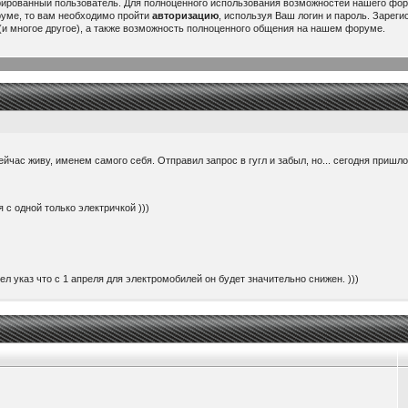
рированный пользователь. Для полноценного использования возможностей нашего ф
руме, то вам необходимо пройти
авторизацию
, используя Ваш логин и пароль. Зарег
и многое другое), а также возможность полноценного общения на нашем форуме.
ейчас живу, именем самого себя. Отправил запрос в гугл и забыл, но... сегодня пришл
 с одной только электричкой )))
ел указ что с 1 апреля для электромобилей он будет значительно снижен. )))
ить 220 вольт с авто. Вставляется вместо головки зарядника и к ней можно подключить 
ем 60000$. При том, что потратил я на него здесь около 25000...
or/china/...rtPurpose=USAGE
 будет интересно думаю