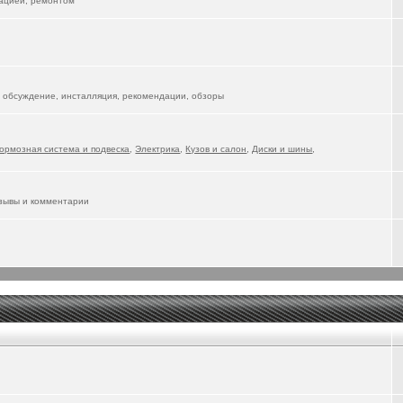
тацией, ремонтом
 обсуждение, инсталляция, рекомендации, обзоры
ормозная система и подвеска
,
Электрика
,
Кузов и салон
,
Диски и шины
,
тзывы и комментарии