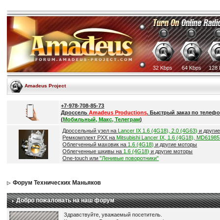
32 Kbps
64 Kbps
128 
Amadeus Project
+7-978-708-85-73
Дроссель
Amadeus Productions
. Быстрый заказ по телефо
(
Мобильный, Макс, Телеграм
)
Дроссельный узел на
Lancer IX 1.6 (4G18), 2.0 (4G63)
и други
Ремкомплект РХХ на
Mitsubishi Lancer IX, 1.6 (4G18), MD6198
Облегченный маховик на
1.6 (4G18)
и другие моторы
Облегченные шкивы на
1.6 (4G18)
и другие моторы
One-touch или
"Ленивые поворотники"
Форум Технических Маньяков
Добро пожаловать на наш форум
Здравствуйте, уважаемый посетитель.