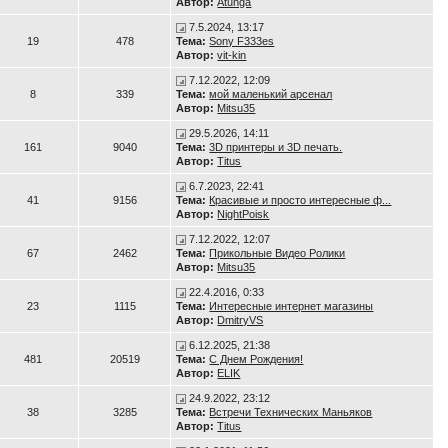
Автор:
Atunga
7.5.2024, 13:17
19
478
Тема:
Sony F333es
Автор:
vit-kin
7.12.2022, 12:09
8
339
Тема:
мой маленький арсенал
Автор:
Mitsu35
29.5.2026, 14:11
161
9040
Тема:
3D принтеры и 3D печать.
Автор:
Titus
6.7.2023, 22:41
41
9156
Тема:
Красивые и просто интересные ф...
Автор:
NightPoisk
7.12.2022, 12:07
67
2462
Тема:
Прикольные Видео Ролики
Автор:
Mitsu35
22.4.2016, 0:33
23
1115
Тема:
Интересные интернет магазины
Автор:
DmitryVS
6.12.2025, 21:38
481
20519
Тема:
С Днем Рождения!
Автор:
ELIK
24.9.2022, 23:12
38
3285
Тема:
Встречи Технических Маньяков
Автор:
Titus