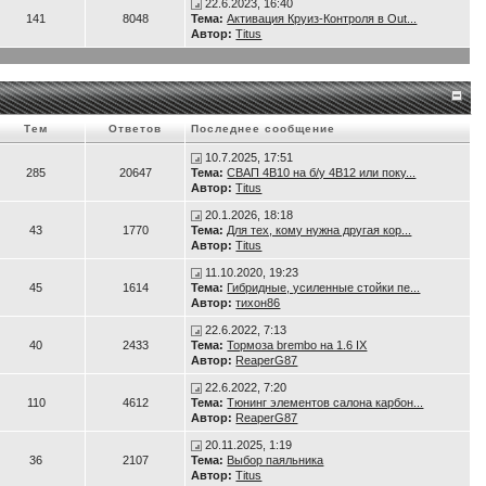
22.6.2023, 16:40
141
8048
Тема:
Активация Круиз-Контроля в Out...
Автор:
Titus
Тем
Ответов
Последнее сообщение
10.7.2025, 17:51
285
20647
Тема:
СВАП 4B10 на б/у 4B12 или поку...
Автор:
Titus
20.1.2026, 18:18
43
1770
Тема:
Для тех, кому нужна другая кор...
Автор:
Titus
11.10.2020, 19:23
45
1614
Тема:
Гибридные, усиленные стойки пе...
Автор:
тихон86
22.6.2022, 7:13
40
2433
Тема:
Тормоза brembo на 1.6 IX
Автор:
ReaperG87
22.6.2022, 7:20
110
4612
Тема:
Тюнинг элементов салона карбон...
Автор:
ReaperG87
20.11.2025, 1:19
36
2107
Тема:
Выбор паяльника
Автор:
Titus