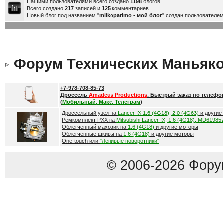
Нашими пользователями всего создано
1198
блогов.
Всего создано
217
записей и
125
комментариев.
Новый блог под названием "
milkoparimo - мой блог
" создан пользователе
Форум Технических Маньяк
+7-978-708-85-73
Дроссель
Amadeus Productions
. Быстрый заказ по телефо
(
Мобильный, Макс, Телеграм
)
Дроссельный узел на
Lancer IX 1.6 (4G18), 2.0 (4G63)
и другие
Ремкомплект РХХ на
Mitsubishi Lancer IX, 1.6 (4G18), MD61985
Облегченный маховик на
1.6 (4G18)
и другие моторы
Облегченные шкивы на
1.6 (4G18)
и другие моторы
One-touch или
"Ленивые поворотники"
© 2006-2026 Фору