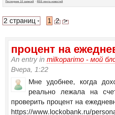
Последние 10 записей
·
RSS лента новостей
2 страниц
1
2
>
процент на ежеднев
An entry in
milkoparimo - мой бл
Вчера, 1:22
Мне удобнее, когда дох
реально лежала на сче
проверить процент на ежедневн
https://www.lockobank.ru/personal