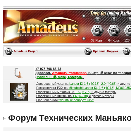
32 Kbps
64 Kbps
128 
Amadeus Project
Правила Форума
+7-978-708-85-73
Дроссель
Amadeus Productions
. Быстрый заказ по телефо
(
Мобильный, Макс, Телеграм
)
Дроссельный узел на
Lancer IX 1.6 (4G18), 2.0 (4G63)
и другие
Ремкомплект РХХ на
Mitsubishi Lancer IX, 1.6 (4G18), MD61985
Облегченный маховик на
1.6 (4G18)
и другие моторы
Облегченные шкивы на
1.6 (4G18)
и другие моторы
One-touch или
"Ленивые поворотники"
Форум Технических Маньяк