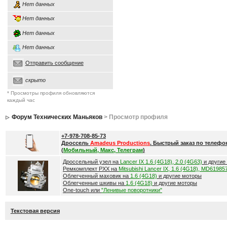
Нет данных
Нет данных
Нет данных
Нет данных
Отправить сообщение
скрыто
* Просмотры профиля обновляются
каждый час
Форум Технических Маньяков
> Просмотр профиля
+7-978-708-85-73
Дроссель
Amadeus Productions
. Быстрый заказ по телефо
(
Мобильный, Макс, Телеграм
)
Дроссельный узел на
Lancer IX 1.6 (4G18), 2.0 (4G63)
и другие
Ремкомплект РХХ на
Mitsubishi Lancer IX, 1.6 (4G18), MD61985
Облегченный маховик на
1.6 (4G18)
и другие моторы
Облегченные шкивы на
1.6 (4G18)
и другие моторы
One-touch или
"Ленивые поворотники"
Текстовая версия