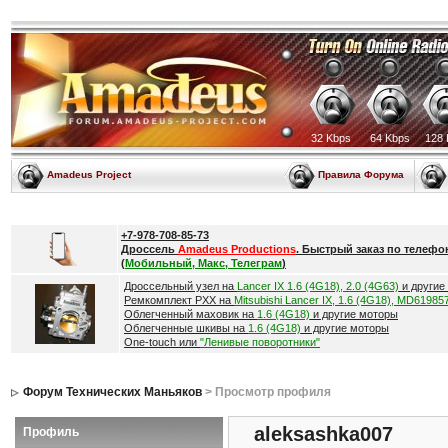
32 Kbps
64 Kbps
128 
Amadeus Project
Правила Форума
+7-978-708-85-73
Дроссель
Amadeus Productions
. Быстрый заказ по телефо
(
Мобильный, Макс, Телеграм
)
Дроссельный узел на
Lancer IX 1.6 (4G18), 2.0 (4G63)
и другие
Ремкомплект РХХ на
Mitsubishi Lancer IX, 1.6 (4G18), MD61985
Облегченный маховик на
1.6 (4G18)
и другие моторы
Облегченные шкивы на
1.6 (4G18)
и другие моторы
One-touch или
"Ленивые поворотники"
Форум Технических Маньяков
> Просмотр профиля
aleksashka007
Профиль