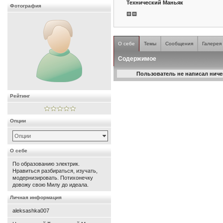
Технический Маньяк
Фотография
О себе
Темы
Сообщения
Галерея
Содержимое
Пользователь не написал ничег
Рейтинг
Опции
Опции
О себе
По образованию электрик.
Нравиться разбираться, изучать,
модернизировать. Потихонечку
довожу свою Милу до идеала.
Личная информация
aleksashka007