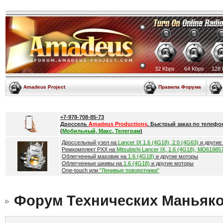
32 Kbps
64 Kbps
128 
Amadeus Project
Правила Форума
+7-978-708-85-73
Дроссель
Amadeus Productions
. Быстрый заказ по телефо
(
Мобильный, Макс, Телеграм
)
Дроссельный узел на
Lancer IX 1.6 (4G18), 2.0 (4G63)
и другие
Ремкомплект РХХ на
Mitsubishi Lancer IX, 1.6 (4G18), MD61985
Облегченный маховик на
1.6 (4G18)
и другие моторы
Облегченные шкивы на
1.6 (4G18)
и другие моторы
One-touch или
"Ленивые поворотники"
Форум Технических Маньяк