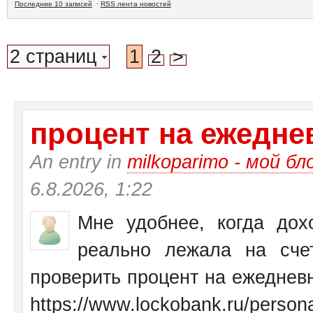
Последние 10 записей
·
RSS лента новостей
2 страниц
1
2
>
процент на ежеднев
An entry in
milkoparimo - мой бл
6.8.2026, 1:22
Мне удобнее, когда дох
реально лежала на сче
проверить процент на ежедневн
https://www.lockobank.ru/personal