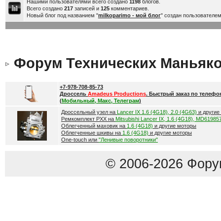
Нашими пользователями всего создано
1198
блогов.
Всего создано
217
записей и
125
комментариев.
Новый блог под названием "
milkoparimo - мой блог
" создан пользователе
Форум Технических Маньяк
+7-978-708-85-73
Дроссель
Amadeus Productions
. Быстрый заказ по телефо
(
Мобильный, Макс, Телеграм
)
Дроссельный узел на
Lancer IX 1.6 (4G18), 2.0 (4G63)
и другие
Ремкомплект РХХ на
Mitsubishi Lancer IX, 1.6 (4G18), MD61985
Облегченный маховик на
1.6 (4G18)
и другие моторы
Облегченные шкивы на
1.6 (4G18)
и другие моторы
One-touch или
"Ленивые поворотники"
© 2006-2026 Фору