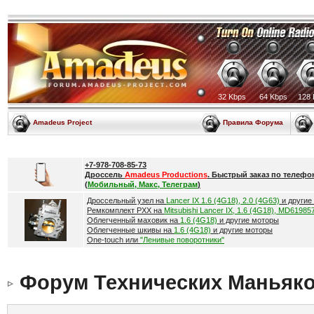
32 Kbps
64 Kbps
128 
Amadeus Project
Правила Форума
+7-978-708-85-73
Дроссель
Amadeus Productions
. Быстрый заказ по телефо
(
Мобильный, Макс, Телеграм
)
Дроссельный узел на
Lancer IX 1.6 (4G18), 2.0 (4G63)
и другие
Ремкомплект РХХ на
Mitsubishi Lancer IX, 1.6 (4G18), MD61985
Облегченный маховик на
1.6 (4G18)
и другие моторы
Облегченные шкивы на
1.6 (4G18)
и другие моторы
One-touch или
"Ленивые поворотники"
Форум Технических Маньяк