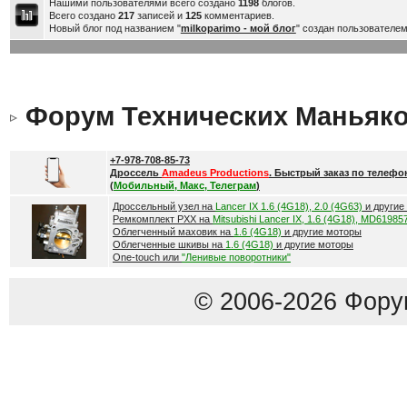
Нашими пользователями всего создано
1198
блогов.
Всего создано
217
записей и
125
комментариев.
Новый блог под названием "
milkoparimo - мой блог
" создан пользователе
Форум Технических Маньяк
+7-978-708-85-73
Дроссель
Amadeus Productions
. Быстрый заказ по телефо
(
Мобильный, Макс, Телеграм
)
Дроссельный узел на
Lancer IX 1.6 (4G18), 2.0 (4G63)
и другие
Ремкомплект РХХ на
Mitsubishi Lancer IX, 1.6 (4G18), MD61985
Облегченный маховик на
1.6 (4G18)
и другие моторы
Облегченные шкивы на
1.6 (4G18)
и другие моторы
One-touch или
"Ленивые поворотники"
© 2006-2026 Фору