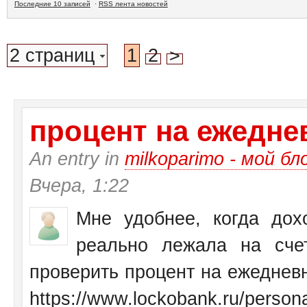
Последние 10 записей
·
RSS лента новостей
2 страниц
1
2
>
процент на ежеднев
An entry in
milkoparimo - мой бл
Вчера, 1:22
Мне удобнее, когда дох
реально лежала на сче
проверить процент на ежедневн
https://www.lockobank.ru/personal