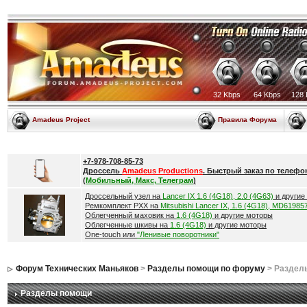
32 Kbps
64 Kbps
128 
Amadeus Project
Правила Форума
+7-978-708-85-73
Дроссель
Amadeus Productions
. Быстрый заказ по телефо
(
Мобильный, Макс, Телеграм
)
Дроссельный узел на
Lancer IX 1.6 (4G18), 2.0 (4G63)
и другие
Ремкомплект РХХ на
Mitsubishi Lancer IX, 1.6 (4G18), MD61985
Облегченный маховик на
1.6 (4G18)
и другие моторы
Облегченные шкивы на
1.6 (4G18)
и другие моторы
One-touch или
"Ленивые поворотники"
Форум Технических Маньяков
>
Разделы помощи по форуму
> Раздел
Разделы помощи