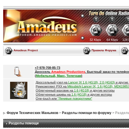
32 Kbps
64 Kbps
128 
Amadeus Project
Правила Форума
+7-978-708-85-73
Дроссель
Amadeus Productions
. Быстрый заказ по телефо
(
Мобильный, Макс, Телеграм
)
Дроссельный узел на
Lancer IX 1.6 (4G18), 2.0 (4G63)
и другие
Ремкомплект РХХ на
Mitsubishi Lancer IX, 1.6 (4G18), MD61985
Облегченный маховик на
1.6 (4G18)
и другие моторы
Облегченные шкивы на
1.6 (4G18)
и другие моторы
One-touch или
"Ленивые поворотники"
Форум Технических Маньяков
>
Разделы помощи по форуму
> Раздел
Разделы помощи