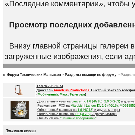
«Последние комментарии», чтобы 
Просмотр последних добавлен
Внизу главной страницы галереи 
загруженные изображения, если а
Форум Технических Маньяков
>
Разделы помощи по форуму
> Раздел
+7-978-708-85-73
Дроссель
Amadeus Productions
. Быстрый заказ по телефо
(
Мобильный, Макс, Телеграм
)
Дроссельный узел на
Lancer IX 1.6 (4G18), 2.0 (4G63)
и другие
Ремкомплект РХХ на
Mitsubishi Lancer IX, 1.6 (4G18), MD61985
Облегченный маховик на
1.6 (4G18)
и другие моторы
Облегченные шкивы на
1.6 (4G18)
и другие моторы
One-touch или
"Ленивые поворотники"
Текстовая версия