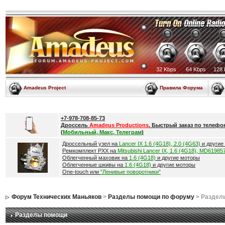
32 Kbps
64 Kbps
128 
Amadeus Project
Правила Форума
+7-978-708-85-73
Дроссель
Amadeus Productions
. Быстрый заказ по телефо
(
Мобильный, Макс, Телеграм
)
Дроссельный узел на
Lancer IX 1.6 (4G18), 2.0 (4G63)
и другие
Ремкомплект РХХ на
Mitsubishi Lancer IX, 1.6 (4G18), MD61985
Облегченный маховик на
1.6 (4G18)
и другие моторы
Облегченные шкивы на
1.6 (4G18)
и другие моторы
One-touch или
"Ленивые поворотники"
Форум Технических Маньяков
>
Разделы помощи по форуму
> Раздел
Разделы помощи