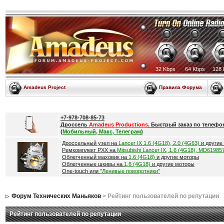
32 Kbps
64 Kbps
128 
Amadeus Project
Правила Форума
+7-978-708-85-73
Дроссель
Amadeus Productions
. Быстрый заказ по телефо
(
Мобильный, Макс, Телеграм
)
Дроссельный узел на
Lancer IX 1.6 (4G18), 2.0 (4G63)
и другие
Ремкомплект РХХ на
Mitsubishi Lancer IX, 1.6 (4G18), MD61985
Облегченный маховик на
1.6 (4G18)
и другие моторы
Облегченные шкивы на
1.6 (4G18)
и другие моторы
One-touch или
"Ленивые поворотники"
Форум Технических Маньяков
> Рейтинг пользователей по репутации
Рейтинг пользователей по репутации