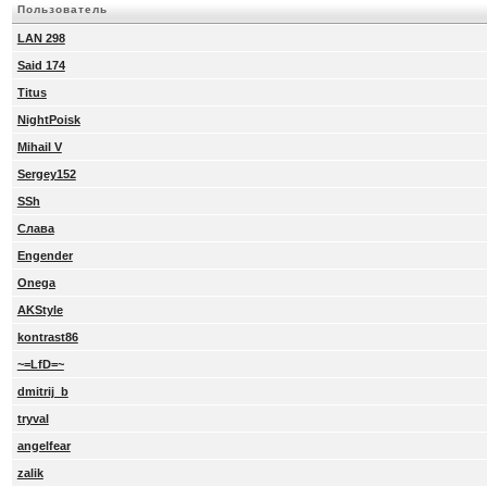
Пользователь
LAN 298
Said 174
Titus
NightPoisk
Mihail V
Sergey152
SSh
Слава
Engender
Onega
AKStyle
kontrast86
~=LfD=~
dmitrij_b
tryval
angelfear
zalik