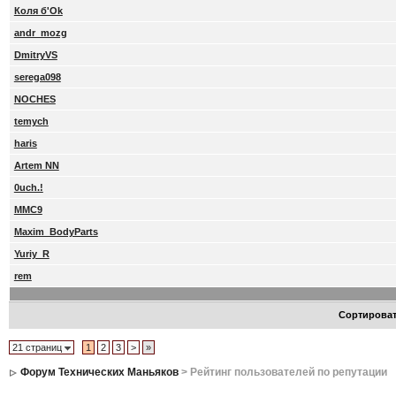
Коля б'Ok
andr_mozg
DmitryVS
serega098
NOCHES
temych
haris
Artem NN
0uch.!
MMC9
Maxim_BodyParts
Yuriy_R
rem
Сортирова
21 страниц
1
2
3
>
»
Форум Технических Маньяков
> Рейтинг пользователей по репутации