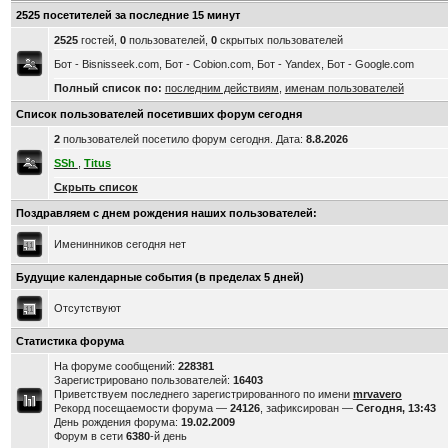
2525 посетителей за последние 15 минут
2525
гостей,
0
пользователей,
0
скрытых пользователей
Бот - Bisnisseek.com, Бот - Cobion.com, Бот - Yandex, Бот - Google.com
Полный список по:
последним действиям
,
именам пользователей
Список пользователей посетивших форум сегодня
2
пользователей посетило форум сегодня. Дата:
8.8.2026
SSh
,
Titus
Скрыть список
Поздравляем с днем рождения наших пользователей:
Именинников сегодня нет
Будущие календарные события (в пределах 5 дней)
Отсутствуют
Статистика форума
На форуме сообщений:
228381
Зарегистрировано пользователей:
16403
Приветствуем последнего зарегистрированного по имени
mrvavero
Рекорд посещаемости форума —
24126
, зафиксирован —
Сегодня, 13:43
День рождения форума:
19.02.2009
Форум в сети
6380
-й день