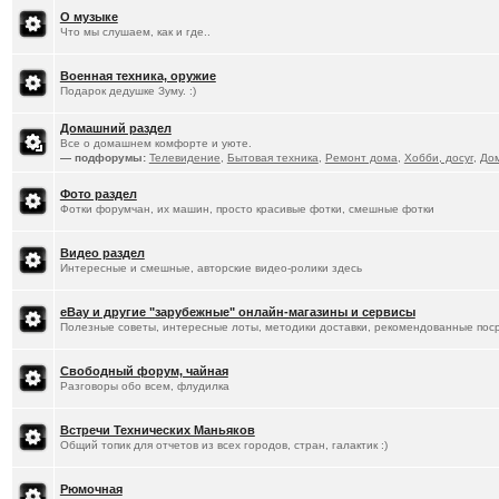
О музыке
Что мы слушаем, как и где..
Военная техника, оружие
Подарок дедушке Зуму. :)
Домашний раздел
Все о домашнем комфорте и уюте.
— подфорумы:
Телевидение
,
Бытовая техника
,
Ремонт дома
,
Хобби, досуг
,
До
Фото раздел
Фотки форумчан, их машин, просто красивые фотки, смешные фотки
Видео раздел
Интересные и смешные, авторские видео-ролики здесь
eBay и другие "зарубежные" онлайн-магазины и сервисы
Полезные советы, интересные лоты, методики доставки, рекомендованные пос
Свободный форум, чайная
Разговоры обо всем, флудилка
Встречи Технических Маньяков
Общий топик для отчетов из всех городов, стран, галактик :)
Рюмочная