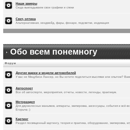
[
20.1.2026
]
Titus
:
Наши замеры
Сюда выкладываем свои графики и спеки
Свет, оптика
Альтернативная, хендмейд, фары, фонари, подсветки, индикация
Обо всем понемногу
Форум
Другие марки и модели автомобилей
У вас не Мицубиси Лансер, но Вы хотите поделиться мыслями или опытом? Вам
Автоспорт
Все об автоспорте, мероприятия, отчеты, новости, легенды, практикум.
Мотораздел
Для двухколесных маньяков, аппараты, экипировка, аксессуары, события и всё-в
Егорыча :)
Картинг
Раздел посвященный картингу, теория и практика, оборудование, экипировка, кл