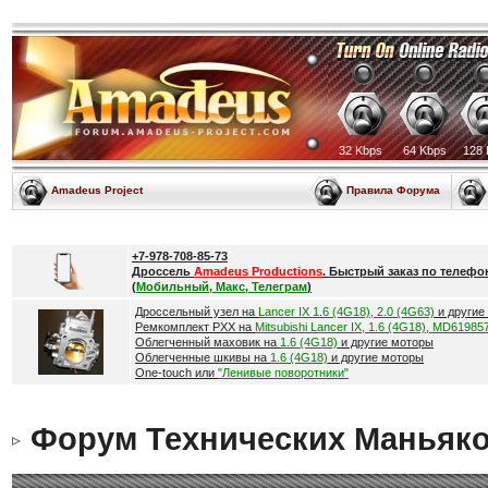
32 Kbps
64 Kbps
128 
Amadeus Project
Правила Форума
+7-978-708-85-73
Дроссель
Amadeus Productions
. Быстрый заказ по телефо
(
Мобильный, Макс, Телеграм
)
Дроссельный узел на
Lancer IX 1.6 (4G18), 2.0 (4G63)
и другие
Ремкомплект РХХ на
Mitsubishi Lancer IX, 1.6 (4G18), MD61985
Облегченный маховик на
1.6 (4G18)
и другие моторы
Облегченные шкивы на
1.6 (4G18)
и другие моторы
One-touch или
"Ленивые поворотники"
Форум Технических Маньяк