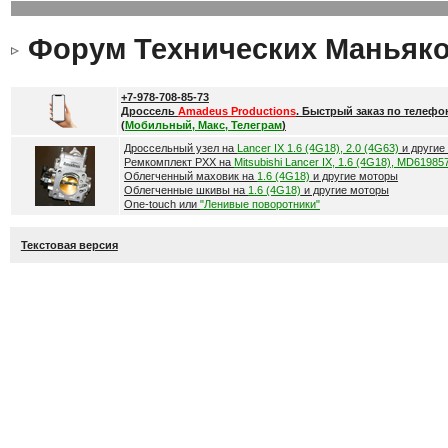
Форум Технических Маньяк
+7-978-708-85-73
Дроссель
Amadeus Productions
. Быстрый заказ по телефо
(
Мобильный, Макс, Телеграм
)
Дроссельный узел на
Lancer IX 1.6 (4G18), 2.0 (4G63)
и другие
Ремкомплект РХХ на
Mitsubishi Lancer IX, 1.6 (4G18), MD61985
Облегченный маховик на
1.6 (4G18)
и другие моторы
Облегченные шкивы на
1.6 (4G18)
и другие моторы
One-touch или
"Ленивые поворотники"
Текстовая версия