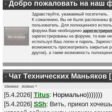
Добро пожаловать на наш 
Здравствуйте, уважаемый посетитель.
К сожалению, Вы не были распознаны ф
пользователь. Для полноценного испол
форума Вам необходимо
зарегистриро
зарегистрированы на форуме, то вам н
используя Ваш логин и пароль. Зареги
возможность просматривать закрытые р
другое), а также возможность полноце
Чат Технических Маньяков [
Общаемся
Активных
:
0
[
5.4.2026
]
Titus
:
Нормально)))))))
[
5.4.2026
]
SSh
: Вить, прикол хочеш