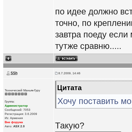
по идее должно вст
точно, по креплени
завтра поеду если
тутже сравню.....
SSh
8.7.2009, 14:46
Цитата
Технический Маньяк-Гуру
Хочу поставить м
Группа:
Администратор
Сообщений: 7053
Регистрация: 3.6.2009
Из: Армения
Вне форума
Такую?
Авто:
ASX 2.0