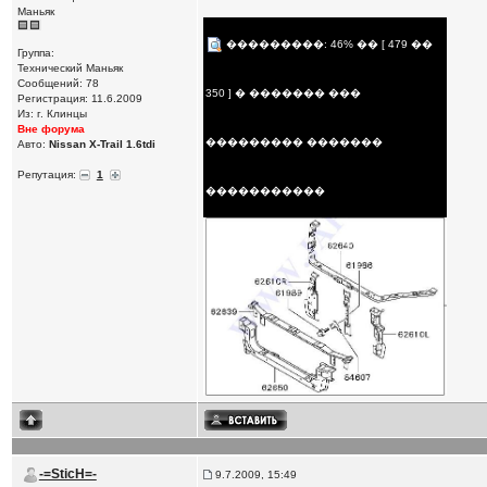
Маньяк
���������: 46% �� [ 479 ��
Группа:
Технический Маньяк
Сообщений: 78
350 ] � ������� ���
Регистрация: 11.6.2009
Из: г. Клинцы
Вне форума
��������� �������
Авто:
Nissan X-Trail 1.6tdi
Репутация:
1
�����������
-=SticH=-
9.7.2009, 15:49