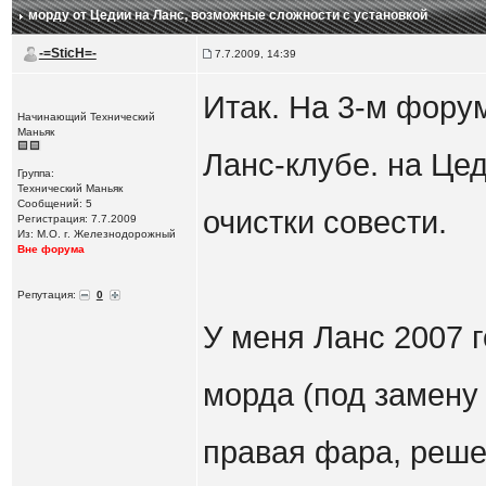
морду от Цедии на Ланс
, возможные сложности с установкой
-=SticH=-
7.7.2009, 14:39
Итак. На 3-м фору
Начинающий Технический
Маньяк
Ланс-клубе. на Цед
Группа:
Технический Маньяк
Сообщений: 5
очистки совести.
Регистрация: 7.7.2009
Из: М.О. г. Железнодорожный
Вне форума
Репутация:
0
У меня Ланс 2007 г
морда (под замену 
правая фара, реше