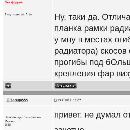
Вне форума
Ну, таки да. Отлич
Репутация:
0
планка рамки радиа
у мну в местах оги
радиатора) скосов
прогибы под бОльш
крепления фар виз
serega555
13.7.2009, 10:07
привет. не думал о
Начинающий Технический
Маньяк