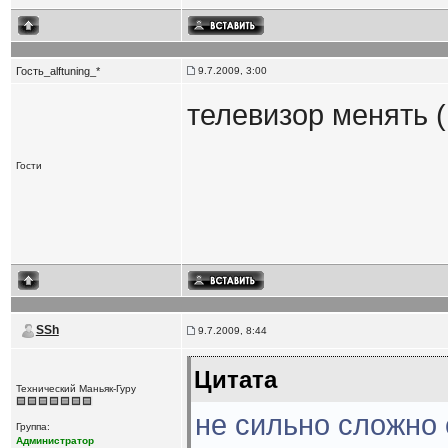
Гость_alftuning_*
9.7.2009, 3:00
телевизор менять 
Гости
SSh
9.7.2009, 8:44
Цитата
Технический Маньяк-Гуру
не сильно сложно 
Группа:
Администратор