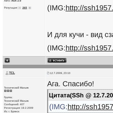
Авто:
ASX 2.0
(IMG:
http://ssh1957.
Репутация:
265
И для кучи - вид с
(IMG:
http://ssh1957
TCL
12.7.2009, 23:10
Ага. Спасибо!
Технический Маньяк
Цитата(SSh @ 12.7.20
Группа:
Технический Маньяк
(IMG:
http://ssh1957
Сообщений: 407
Регистрация: 19.2.2009
Из: г. Брянск