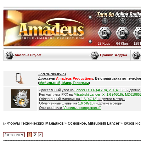
32 Kbps
64 Kbps
128 
Amadeus Project
Правила Форума
+7-978-708-85-73
Дроссель
Amadeus Productions
. Быстрый заказ по телефо
(
Мобильный, Макс, Телеграм
)
Дроссельный узел на
Lancer IX 1.6 (4G18), 2.0 (4G63)
и другие
Ремкомплект РХХ на
Mitsubishi Lancer IX, 1.6 (4G18), MD61985
Облегченный маховик на
1.6 (4G18)
и другие моторы
Облегченные шкивы на
1.6 (4G18)
и другие моторы
One-touch или
"Ленивые поворотники"
Форум Технических Маньяков
>
Основное, Mitsubishi Lancer
>
Кузов и 
2 страниц
1
2
>