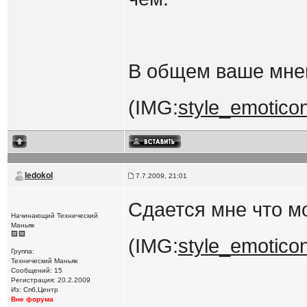
В общем ваше мнен
(IMG:
style_emoticons
ledokol
7.7.2009, 21:01
Сдается мне что м
Начинающий Технический
Маньяк
(IMG:
style_emoticon
Группа:
Технический Маньяк
Сообщений: 15
Регистрация: 20.2.2009
Из: Спб,Центр
Вне форума