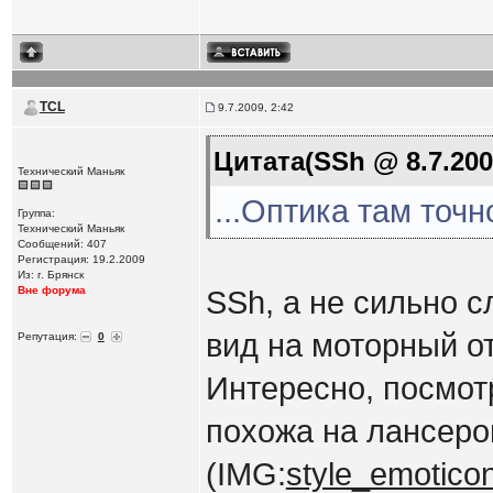
TCL
9.7.2009, 2:42
Цитата(SSh @ 8.7.200
Технический Маньяк
...Оптика там точн
Группа:
Технический Маньяк
Сообщений: 407
Регистрация: 19.2.2009
Из: г. Брянск
Вне форума
SSh, а не сильно 
вид на моторный о
Репутация:
0
Интересно, посмот
похожа на лансер
(IMG:
style_emoticons