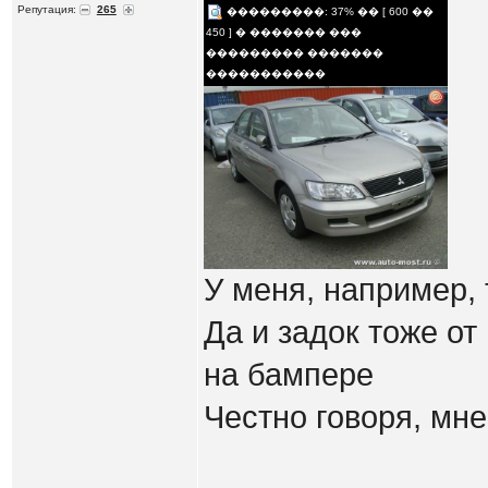
Репутация:
265
���������: 37% �� [ 600 ��
450 ] � ������� ���
��������� �������
�����������
У меня, например, 
Да и задок тоже от
на бампере
Честно говоря, мн