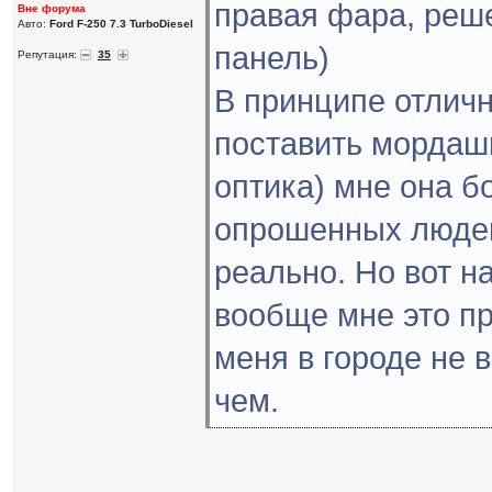
правая фара, реш
Вне форума
Авто:
Ford F-250 7.3 TurboDiesel
панель)
Репутация:
35
В принципе отличн
поставить мордашк
оптика) мне она б
опрошенных людей
реально. Но вот н
вообще мне это пр
меня в городе не в
чем.