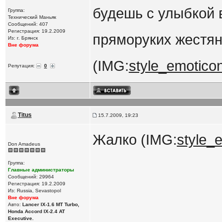
будешь с улыбкой 
Группа:
Технический Маньяк
Сообщений: 407
Регистрация: 19.2.2009
пряморуких жестя
Из: г. Брянск
Вне форума
(IMG:
style_emoticon
Репутация:
0
Titus
15.7.2009, 19:23
Жалко (IMG:
style_e
Don Amadeus
Группа:
Главные администраторы
Сообщений: 29964
Регистрация: 19.2.2009
Из: Russia, Sevastopol
Вне форума
Авто:
Lancer IX-1.6 MT Turbo,
Honda Accord IX-2.4 AT
Executive.