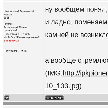
ну вообщем понял, 
Начинающий Технический
Маньяк
и ладно, поменяем.
Группа:
Технический Маньяк
Сообщений: 5
камней не возникл
Регистрация: 7.7.2009
Из: М.О. г. Железнодорожный
Вне форума
Репутация:
0
а вообще стремлюс
(IMG:
http://ipkpion
10_133.jpg
)