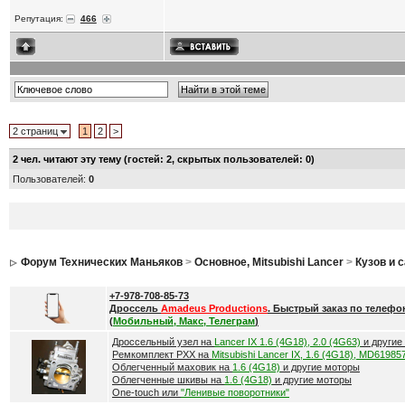
Репутация:
466
2 страниц
1
2
>
2
чел. читают эту тему (гостей: 2, скрытых пользователей: 0)
Пользователей:
0
Форум Технических Маньяков
>
Основное, Mitsubishi Lancer
>
Кузов и 
+7-978-708-85-73
Дроссель
Amadeus Productions
. Быстрый заказ по телефо
(
Мобильный, Макс, Телеграм
)
Дроссельный узел на
Lancer IX 1.6 (4G18), 2.0 (4G63)
и другие
Ремкомплект РХХ на
Mitsubishi Lancer IX, 1.6 (4G18), MD61985
Облегченный маховик на
1.6 (4G18)
и другие моторы
Облегченные шкивы на
1.6 (4G18)
и другие моторы
One-touch или
"Ленивые поворотники"