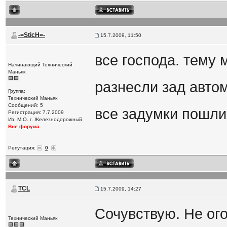
-=SticH=-
15.7.2009, 11:50
все господа. тему 
Начинающий Технический
Маньяк
разнесли зад автом
Группа:
Технический Маньяк
Сообщений: 5
все задумки пошли 
Регистрация: 7.7.2009
Из: М.О. г. Железнодорожный
Вне форума
Репутация:
0
TCL
15.7.2009, 14:27
Сочувствую. Не ого
Технический Маньяк