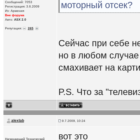
моторный отсек?
Сообщений: 7053
Регистрация: 3.6.2009
Из: Армения
Вне форума
Авто:
ASX 2.0
Репутация:
265
Сейчас при себе не
но в любом случае
смахивает на карти
P.S. Что за "телеви
alexlab
9.7.2009, 10:24
вот это
Начинающий Технический