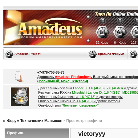
32 Kbps
64 Kbps
128 
Amadeus Project
Правила Форума
+7-978-708-85-73
Дроссель
Amadeus Productions
. Быстрый заказ по телефо
(
Мобильный, Макс, Телеграм
)
Дроссельный узел на
Lancer IX 1.6 (4G18), 2.0 (4G63)
и другие
Ремкомплект РХХ на
Mitsubishi Lancer IX, 1.6 (4G18), MD61985
Облегченный маховик на
1.6 (4G18)
и другие моторы
Облегченные шкивы на
1.6 (4G18)
и другие моторы
One-touch или
"Ленивые поворотники"
Форум Технических Маньяков
> Просмотр профиля
victoryyy
Профиль