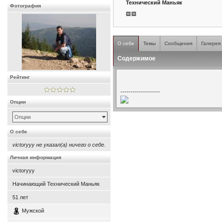
Технический Маньяк
Фотография
О себе
Темы
Сообщения
Галерея
Содержимое
Рейтинг
--------------------
Опции
Опции
О себе
victoryyy не указал(а) ничего о себе.
Личная информация
victoryyy
Начинающий Технический Маньяк
51
лет
Мужской