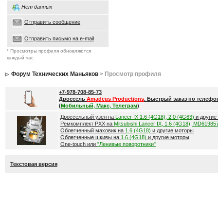
Нет данных
Отправить сообщение
Отправить письмо на e-mail
* Просмотры профиля обновляются
каждый час
Форум Технических Маньяков
> Просмотр профиля
+7-978-708-85-73
Дроссель
Amadeus Productions
. Быстрый заказ по телефо
(
Мобильный, Макс, Телеграм
)
Дроссельный узел на
Lancer IX 1.6 (4G18), 2.0 (4G63)
и другие
Ремкомплект РХХ на
Mitsubishi Lancer IX, 1.6 (4G18), MD61985
Облегченный маховик на
1.6 (4G18)
и другие моторы
Облегченные шкивы на
1.6 (4G18)
и другие моторы
One-touch или
"Ленивые поворотники"
Текстовая версия