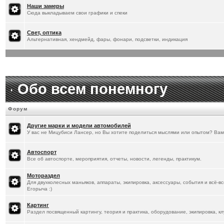
[
20.1.2026
]
Titus
:
Наши замеры
Сюда выкладываем свои графики и спеки
Свет, оптика
Альтернативная, хендмейд, фары, фонари, подсветки, индикация
Обо всем понемногу
Форум
Другие марки и модели автомобилей
У вас не Мицубиси Лансер, но Вы хотите поделиться мыслями или опытом? Вам
Автоспорт
Все об автоспорте, мероприятия, отчеты, новости, легенды, практикум.
Мотораздел
Для двухколесных маньяков, аппараты, экипировка, аксессуары, события и всё-в
Егорыча :)
Картинг
Раздел посвященный картингу, теория и практика, оборудование, экипировка, кл