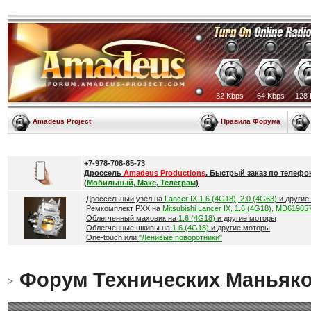
32 Kbps
64 Kbps
128 
Amadeus Project
Правила Форума
+7-978-708-85-73
Дроссель
Amadeus Productions
. Быстрый заказ по телефо
(
Мобильный, Макс, Телеграм
)
Дроссельный узел на
Lancer IX 1.6 (4G18), 2.0 (4G63)
и другие
Ремкомплект РХХ на
Mitsubishi Lancer IX, 1.6 (4G18), MD61985
Облегченный маховик на
1.6 (4G18)
и другие моторы
Облегченные шкивы на
1.6 (4G18)
и другие моторы
One-touch или
"Ленивые поворотники"
Форум Технических Маньяк