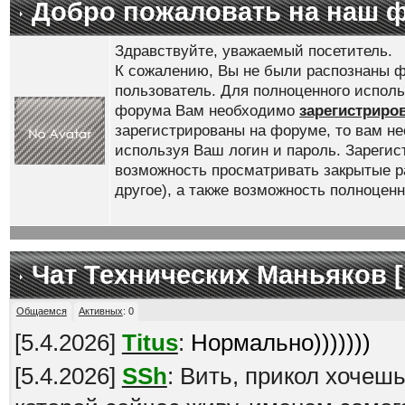
Добро пожаловать на наш 
Здравствуйте, уважаемый посетитель.
К сожалению, Вы не были распознаны ф
пользователь. Для полноценного испол
форума Вам необходимо
зарегистриро
зарегистрированы на форуме, то вам н
используя Ваш логин и пароль. Зареги
возможность просматривать закрытые р
другое), а также возможность полноце
Чат Технических Маньяков [
Общаемся
Активных
:
0
[
5.4.2026
]
Titus
:
Нормально)))))))
[
5.4.2026
]
SSh
: Вить, прикол хочеш