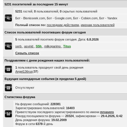
5231 посетителей за последние 15 минут
5231
гостей,
0
пользователей,
0
скрытых пользователей
Бот - Bisnisseek.com, Бот - Google.com, Бот - Cobion.com, Бот - Yandex
Полный список по:
последним действиям
,
именам пользователей
Список пользователей посетивших форум сегодня
5
пользователей посетило форум сегодня. Дата:
6.8.2026
serb
,
asvirid
,
SSh
,
milkoparimo
,
Titus
Скрыть список
Поздравляем с днем рождения наших пользователей:
1
пользователь празднует свой день рождения
Angel136rus
(
37
)
Будущие календарные события (в пределах 5 дней)
Отсутствуют
Статистика форума
На форуме сообщений:
228381
Зарегистрировано пользователей:
16403
Приветствуем последнего зарегистрированного по имени
mrvavero
Рекорд посещаемости форума —
20324
, зафиксирован —
29.4.2026, 6:42
День рождения форума:
19.02.2009
Форум в сети
6378
-й день