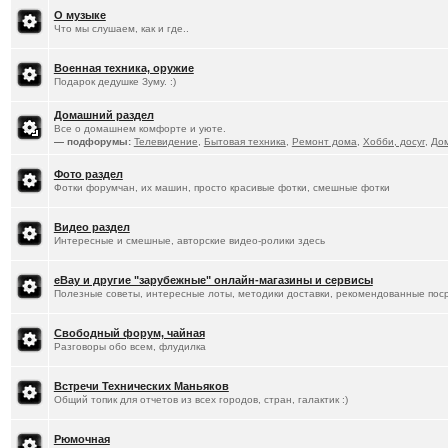
О музыке
Что мы слушаем, как и где..
Военная техника, оружие
Подарок дедушке Зуму. :)
Домашний раздел
Все о домашнем комфорте и уюте.
— подфорумы:
Телевидение
,
Бытовая техника
,
Ремонт дома
,
Хобби, досуг
,
До
Фото раздел
Фотки форумчан, их машин, просто красивые фотки, смешные фотки
Видео раздел
Интересные и смешные, авторские видео-ролики здесь
eBay и другие "зарубежные" онлайн-магазины и сервисы
Полезные советы, интересные лоты, методики доставки, рекомендованные пос
Свободный форум, чайная
Разговоры обо всем, флудилка
Встречи Технических Маньяков
Общий топик для отчетов из всех городов, стран, галактик :)
Рюмочная