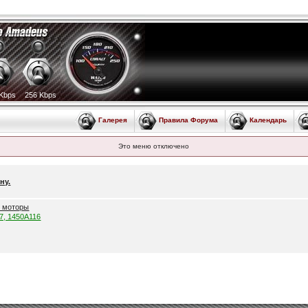
Kbps
256 Kbps
Галерея
Правила Форума
Календарь
Это меню отключено
ну.
е моторы
57, 1450A116