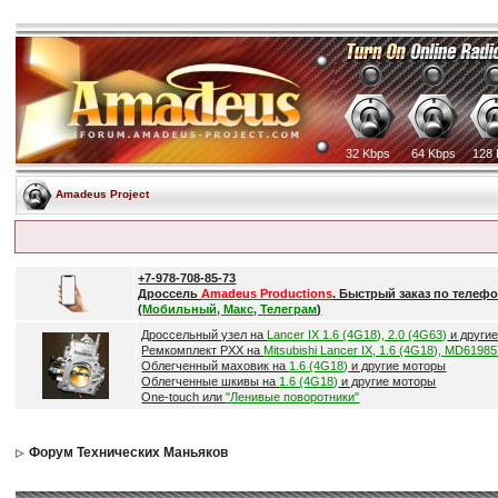
32 Kbps
64 Kbps
128 
Amadeus Project
+7-978-708-85-73
Дроссель
Amadeus Productions
. Быстрый заказ по телефо
(
Мобильный, Макс, Телеграм
)
Дроссельный узел на
Lancer IX 1.6 (4G18), 2.0 (4G63)
и други
Ремкомплект РХХ на
Mitsubishi Lancer IX, 1.6 (4G18), MD6198
Облегченный маховик на
1.6 (4G18)
и другие моторы
Облегченные шкивы на
1.6 (4G18)
и другие моторы
One-touch или
"Ленивые поворотники"
Форум Технических Маньяков