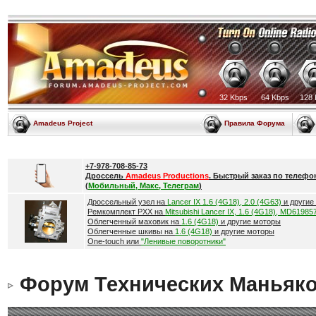
32 Kbps
64 Kbps
128 
Amadeus Project
Правила Форума
+7-978-708-85-73
Дроссель
Amadeus Productions
. Быстрый заказ по телефо
(
Мобильный, Макс, Телеграм
)
Дроссельный узел на
Lancer IX 1.6 (4G18), 2.0 (4G63)
и другие
Ремкомплект РХХ на
Mitsubishi Lancer IX, 1.6 (4G18), MD61985
Облегченный маховик на
1.6 (4G18)
и другие моторы
Облегченные шкивы на
1.6 (4G18)
и другие моторы
One-touch или
"Ленивые поворотники"
Форум Технических Маньяк