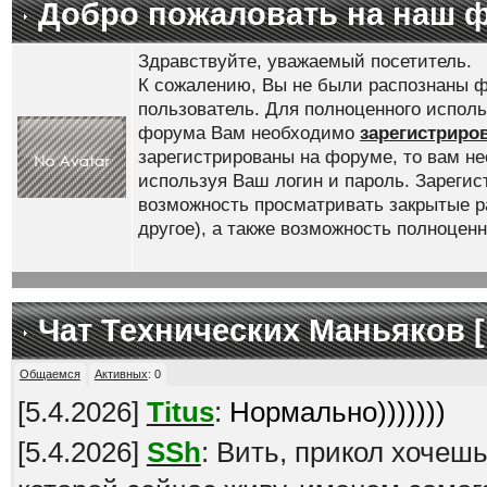
Добро пожаловать на наш 
Здравствуйте, уважаемый посетитель.
К сожалению, Вы не были распознаны ф
пользователь. Для полноценного испол
форума Вам необходимо
зарегистриро
зарегистрированы на форуме, то вам н
используя Ваш логин и пароль. Зареги
возможность просматривать закрытые р
другое), а также возможность полноце
Чат Технических Маньяков [
Общаемся
Активных
:
0
[
5.4.2026
]
Titus
:
Нормально)))))))
[
5.4.2026
]
SSh
: Вить, прикол хочеш