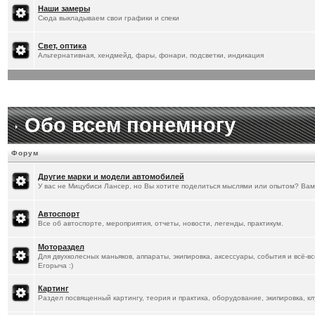
[
20.1.2026
]
Titus
:
Наши замеры
Сюда выкладываем свои графики и спеки
Свет, оптика
Альтернативная, хендмейд, фары, фонари, подсветки, индикация
Обо всем понемногу
Форум
Другие марки и модели автомобилей
У вас не Мицубиси Лансер, но Вы хотите поделиться мыслями или опытом? Вам
Автоспорт
Все об автоспорте, мероприятия, отчеты, новости, легенды, практикум.
Мотораздел
Для двухколесных маньяков, аппараты, экипировка, аксессуары, события и всё-в
Егорыча :)
Картинг
Раздел посвященный картингу, теория и практика, оборудование, экипировка, кл