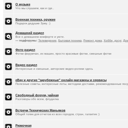
О музыке
Что мы слушаем, как и где..
Военная техника, оружие
Подарок дедушке Зуму. :)
Домашний раздел
Все о домашнем комфорте и уюте.
— подфорумы:
Телевидение
,
Бытовая техника
,
Ремонт дома
,
Хобби, досуг
,
До
Фото раздел
Фотки форумчан, их машин, просто красивые фотки, смешные фотки
Видео раздел
Интересные и смешные, авторские видео-ролики здесь
eBay и другие "зарубежные" онлайн-магазины и сервисы
Полезные советы, интересные лоты, методики доставки, рекомендованные пос
Свободный форум, чайная
Разговоры обо всем, флудилка
Встречи Технических Маньяков
Общий топик для отчетов из всех городов, стран, галактик :)
Рюмочная