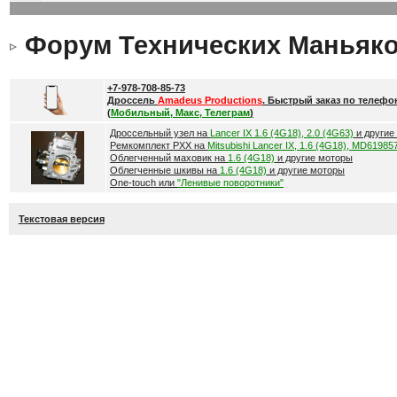
Форум Технических Маньяк
+7-978-708-85-73
Дроссель
Amadeus Productions
. Быстрый заказ по телефо
(
Мобильный, Макс, Телеграм
)
Дроссельный узел на
Lancer IX 1.6 (4G18), 2.0 (4G63)
и другие
Ремкомплект РХХ на
Mitsubishi Lancer IX, 1.6 (4G18), MD61985
Облегченный маховик на
1.6 (4G18)
и другие моторы
Облегченные шкивы на
1.6 (4G18)
и другие моторы
One-touch или
"Ленивые поворотники"
Текстовая версия