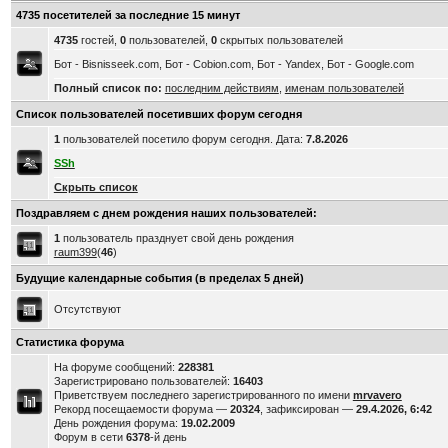
4735 посетителей за последние 15 минут
4735
гостей,
0
пользователей,
0
скрытых пользователей
Бот - Bisnisseek.com, Бот - Cobion.com, Бот - Yandex, Бот - Google.com
Полный список по:
последним действиям
,
именам пользователей
Список пользователей посетивших форум сегодня
1
пользователей посетило форум сегодня. Дата:
7.8.2026
SSh
Скрыть список
Поздравляем с днем рождения наших пользователей:
1
пользователь празднует свой день рождения
raum399
(
46
)
Будущие календарные события (в пределах 5 дней)
Отсутствуют
Статистика форума
На форуме сообщений:
228381
Зарегистрировано пользователей:
16403
Приветствуем последнего зарегистрированного по имени
mrvavero
Рекорд посещаемости форума —
20324
, зафиксирован —
29.4.2026, 6:42
День рождения форума:
19.02.2009
Форум в сети
6378
-й день