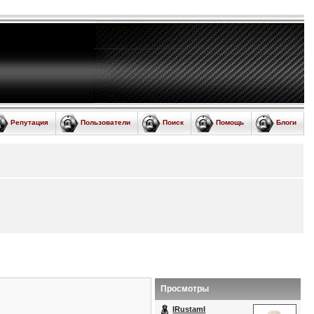
Репутация
Пользователи
Поиск
Помощь
Блоги
Просмотры
IRustamI