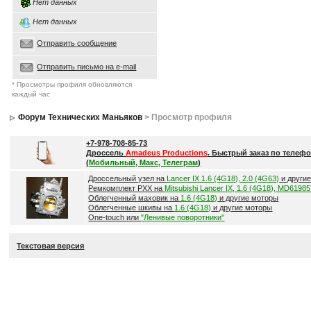
Нет данных
Нет данных
Отправить сообщение
Отправить письмо на e-mail
* Просмотры профиля обновляются
каждый час
Форум Технических Маньяков
> Просмотр профиля
+7-978-708-85-73
Дроссель
Amadeus Productions
. Быстрый заказ по телефо
(
Мобильный, Макс, Телеграм
)
Дроссельный узел на
Lancer IX 1.6 (4G18), 2.0 (4G63)
и други
Ремкомплект РХХ на
Mitsubishi Lancer IX, 1.6 (4G18), MD6198
Облегченный маховик на
1.6 (4G18)
и другие моторы
Облегченные шкивы на
1.6 (4G18)
и другие моторы
One-touch или
"Ленивые поворотники"
Текстовая версия