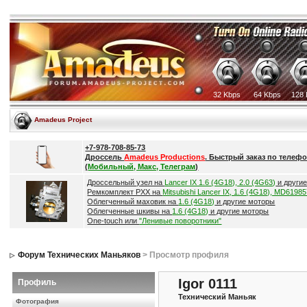
32 Kbps
64 Kbps
128 
Amadeus Project
+7-978-708-85-73
Дроссель
Amadeus Productions
. Быстрый заказ по телефо
(
Мобильный, Макс, Телеграм
)
Дроссельный узел на
Lancer IX 1.6 (4G18), 2.0 (4G63)
и други
Ремкомплект РХХ на
Mitsubishi Lancer IX, 1.6 (4G18), MD6198
Облегченный маховик на
1.6 (4G18)
и другие моторы
Облегченные шкивы на
1.6 (4G18)
и другие моторы
One-touch или
"Ленивые поворотники"
Форум Технических Маньяков
> Просмотр профиля
Igor 0111
Профиль
Технический Маньяк
Фотография