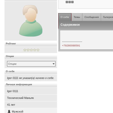
О себе
Темы
Сообщения
Галере
Содержимое
--------------------
Рейтинг
+79280088591
Опции
Опции
О себе
Igor 0111 не указал(а) ничего о себе.
Личная информация
Igor 0111
Технический Маньяк
41
лет
Мужской