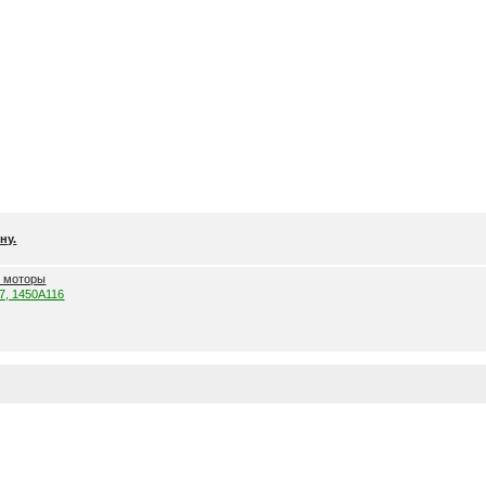
ну.
е моторы
57, 1450A116