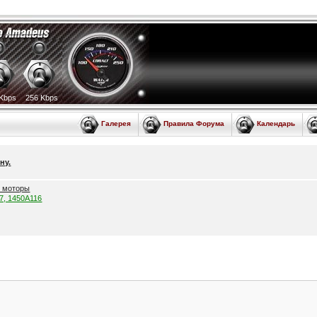
Kbps
256 Kbps
Галерея
Правила Форума
Календарь
ну.
е моторы
57, 1450A116