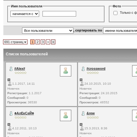
Имя пользователя
Фото
Только с 
, сортировать по
691 страниц
1
2
3
>
»
Список пользователей
#Alex#
#crossword
1.1.2017, 14:11
24.10.2015, 10:10
Новичок
Новичок
Регистрация:
1.1.2017
Регистрация:
24.10.2015
Сообщений:
0
Сообщений:
0
Просмотров:
36530
Просмотров:
46552
♣АлЕкСеЙ♣
&rew
4.12.2011, 10:13
15.3.2013, 8:36
Новичок
Новичок