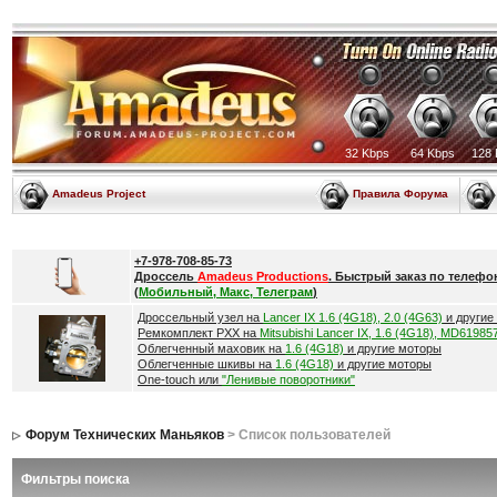
32 Kbps
64 Kbps
128 
Amadeus Project
Правила Форума
+7-978-708-85-73
Дроссель
Amadeus Productions
. Быстрый заказ по телефо
(
Мобильный, Макс, Телеграм
)
Дроссельный узел на
Lancer IX 1.6 (4G18), 2.0 (4G63)
и другие
Ремкомплект РХХ на
Mitsubishi Lancer IX, 1.6 (4G18), MD61985
Облегченный маховик на
1.6 (4G18)
и другие моторы
Облегченные шкивы на
1.6 (4G18)
и другие моторы
One-touch или
"Ленивые поворотники"
Форум Технических Маньяков
> Список пользователей
Фильтры поиска