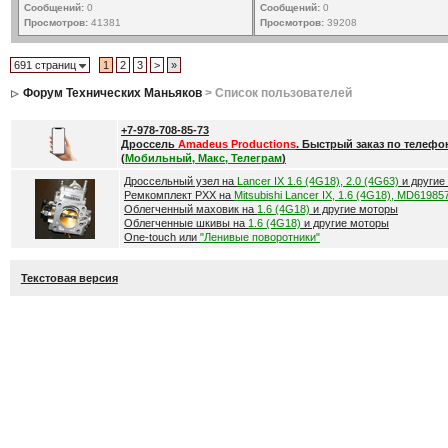
Сообщений:
0
Сообщений:
0
Просмотров:
41381
Просмотров:
39208
691 страниц
1
2
3
>
»
Форум Технических Маньяков
> Список пользователей
+7-978-708-85-73
Дроссель
Amadeus Productions
. Быстрый заказ по телефо
(
Мобильный, Макс, Телеграм
)
Дроссельный узел на
Lancer IX 1.6 (4G18), 2.0 (4G63)
и другие
Ремкомплект РХХ на
Mitsubishi Lancer IX, 1.6 (4G18), MD61985
Облегченный маховик на
1.6 (4G18)
и другие моторы
Облегченные шкивы на
1.6 (4G18)
и другие моторы
One-touch или
"Ленивые поворотники"
Текстовая версия