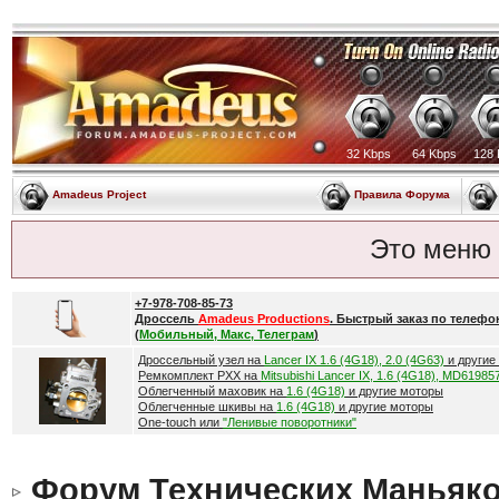
32 Kbps
64 Kbps
128 
Amadeus Project
Правила Форума
Это меню
+7-978-708-85-73
Дроссель
Amadeus Productions
. Быстрый заказ по телефо
(
Мобильный, Макс, Телеграм
)
Дроссельный узел на
Lancer IX 1.6 (4G18), 2.0 (4G63)
и другие
Ремкомплект РХХ на
Mitsubishi Lancer IX, 1.6 (4G18), MD61985
Облегченный маховик на
1.6 (4G18)
и другие моторы
Облегченные шкивы на
1.6 (4G18)
и другие моторы
One-touch или
"Ленивые поворотники"
Форум Технических Маньяк