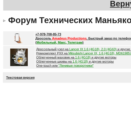
Верн
Форум Технических Маньяк
+7-978-708-85-73
Дроссель
Amadeus Productions
. Быстрый заказ по телефо
(
Мобильный, Макс, Телеграм
)
Дроссельный узел на
Lancer IX 1.6 (4G18), 2.0 (4G63)
и другие
Ремкомплект РХХ на
Mitsubishi Lancer IX, 1.6 (4G18), MD61985
Облегченный маховик на
1.6 (4G18)
и другие моторы
Облегченные шкивы на
1.6 (4G18)
и другие моторы
One-touch или
"Ленивые поворотники"
Текстовая версия