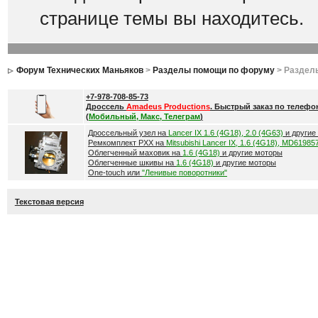
странице темы вы находитесь.
Форум Технических Маньяков
>
Разделы помощи по форуму
> Раздел
+7-978-708-85-73
Дроссель
Amadeus Productions
. Быстрый заказ по телефо
(
Мобильный, Макс, Телеграм
)
Дроссельный узел на
Lancer IX 1.6 (4G18), 2.0 (4G63)
и другие
Ремкомплект РХХ на
Mitsubishi Lancer IX, 1.6 (4G18), MD61985
Облегченный маховик на
1.6 (4G18)
и другие моторы
Облегченные шкивы на
1.6 (4G18)
и другие моторы
One-touch или
"Ленивые поворотники"
Текстовая версия