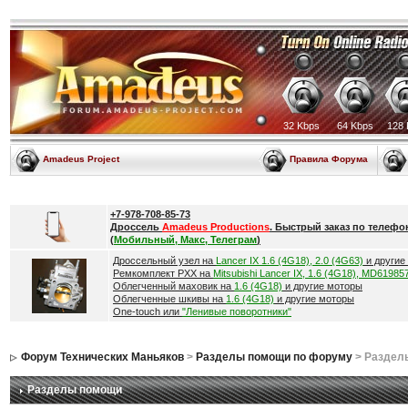
32 Kbps
64 Kbps
128 
Amadeus Project
Правила Форума
+7-978-708-85-73
Дроссель
Amadeus Productions
. Быстрый заказ по телефо
(
Мобильный, Макс, Телеграм
)
Дроссельный узел на
Lancer IX 1.6 (4G18), 2.0 (4G63)
и другие
Ремкомплект РХХ на
Mitsubishi Lancer IX, 1.6 (4G18), MD61985
Облегченный маховик на
1.6 (4G18)
и другие моторы
Облегченные шкивы на
1.6 (4G18)
и другие моторы
One-touch или
"Ленивые поворотники"
Форум Технических Маньяков
>
Разделы помощи по форуму
> Раздел
Разделы помощи