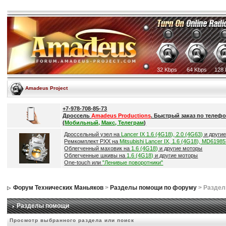
32 Kbps
64 Kbps
128 
Amadeus Project
+7-978-708-85-73
Дроссель
Amadeus Productions
. Быстрый заказ по телефо
(
Мобильный, Макс, Телеграм
)
Дроссельный узел на
Lancer IX 1.6 (4G18), 2.0 (4G63)
и други
Ремкомплект РХХ на
Mitsubishi Lancer IX, 1.6 (4G18), MD6198
Облегченный маховик на
1.6 (4G18)
и другие моторы
Облегченные шкивы на
1.6 (4G18)
и другие моторы
One-touch или
"Ленивые поворотники"
Форум Технических Маньяков
>
Разделы помощи по форуму
> Разде
Разделы помощи
Просмотр выбранного раздела или поиск