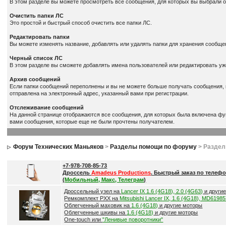
В этом разделе вы можете просмотреть все сообщения, для которых вы выбрали о
Очистить папки ЛС
Это простой и быстрый способ очистить все папки ЛС.
Редактировать папки
Вы можете изменять название, добавлять или удалять папки для хранения сообщен
Черный список ЛС
В этом разделе вы сможете добавлять имена пользователей или редактировать у
Архив сообщений
Если папки сообщений переполнены и вы не можете больше получать сообщения, вы
отправлена на электронный адрес, указанный вами при регистрации.
Отслеживание сообщений
На данной странице отображаются все сообщения, для которых была включена фун
вами сообщения, которые еще не были прочтены получателем.
Форум Технических Маньяков
>
Разделы помощи по форуму
> Разде
+7-978-708-85-73
Дроссель
Amadeus Productions
. Быстрый заказ по телефо
(
Мобильный, Макс, Телеграм
)
Дроссельный узел на
Lancer IX 1.6 (4G18), 2.0 (4G63)
и други
Ремкомплект РХХ на
Mitsubishi Lancer IX, 1.6 (4G18), MD6198
Облегченный маховик на
1.6 (4G18)
и другие моторы
Облегченные шкивы на
1.6 (4G18)
и другие моторы
One-touch или
"Ленивые поворотники"