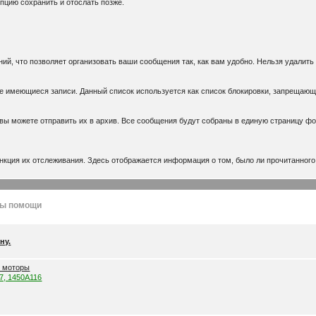
пцию сохранить и отослать позже.
ий, что позволяет организовать ваши сообщения так, как вам удобно. Нельзя удалить 
же имеющиеся записи. Данный список используется как список блокировки, запрещаю
 можете отправить их в архив. Все сообщения будут собраны в единую страницу форм
кция их отслеживания. Здесь отображается информация о том, было ли прочитанного
лы помощи
ну.
е моторы
57, 1450A116