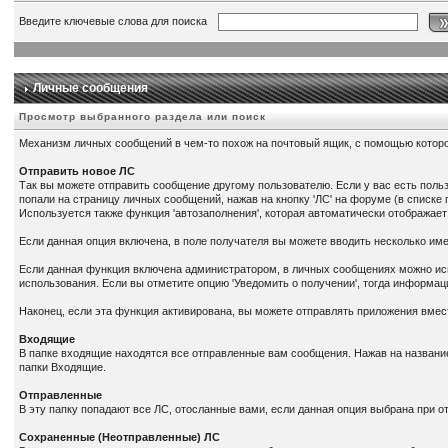
Введите ключевые слова для поиска
Личные сообщения
Просмотр выбранного раздела или поиск
Механизм личных сообщений в чем-то похож на почтовый ящик, с помощью которо
Отправить новое ЛС
Так вы можете отправить сообщение другому пользователю. Если у вас есть польз
попали на страницу личных сообщений, нажав на кнопку 'ЛС' на форуме (в списке
Используется также функция 'автозаполнения', которая автоматически отображает
Если данная опция включена, в поле получателя вы можете вводить несколько имен
Если данная функция включена администратором, в личных сообщениях можно исп
использования. Если вы отметите опцию 'Уведомить о получении', тогда информац
Наконец, если эта функция активирована, вы можете отправлять приложения вмес
Входящие
В папке входящие находятся все отправленные вам сообщения. Нажав на назван
папки Входящие.
Отправленные
В эту папку попадают все ЛС, отосланные вами, если данная опция выбрана при о
Сохраненные (Неотправленные) ЛС