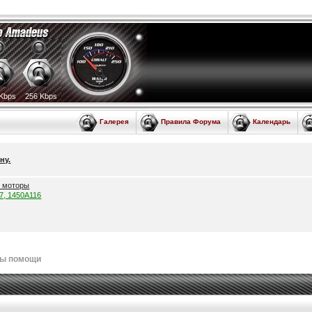
Kbps
256 Kbps
Галерея
Правила Форума
Календарь
ну.
е моторы
57, 1450A116
лы помощи