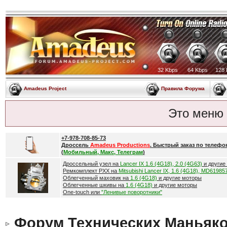
32 Kbps
64 Kbps
128 
Amadeus Project
Правила Форума
Это меню
+7-978-708-85-73
Дроссель
Amadeus Productions
. Быстрый заказ по телефо
(
Мобильный, Макс, Телеграм
)
Дроссельный узел на
Lancer IX 1.6 (4G18), 2.0 (4G63)
и другие
Ремкомплект РХХ на
Mitsubishi Lancer IX, 1.6 (4G18), MD61985
Облегченный маховик на
1.6 (4G18)
и другие моторы
Облегченные шкивы на
1.6 (4G18)
и другие моторы
One-touch или
"Ленивые поворотники"
Форум Технических Маньяк