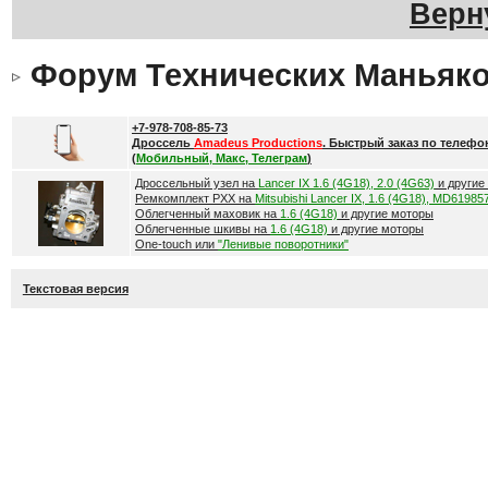
Верн
Форум Технических Маньяк
+7-978-708-85-73
Дроссель
Amadeus Productions
. Быстрый заказ по телефо
(
Мобильный, Макс, Телеграм
)
Дроссельный узел на
Lancer IX 1.6 (4G18), 2.0 (4G63)
и другие
Ремкомплект РХХ на
Mitsubishi Lancer IX, 1.6 (4G18), MD61985
Облегченный маховик на
1.6 (4G18)
и другие моторы
Облегченные шкивы на
1.6 (4G18)
и другие моторы
One-touch или
"Ленивые поворотники"
Текстовая версия