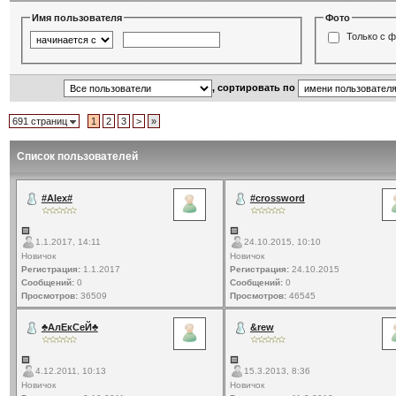
Имя пользователя
Фото
Только с 
, сортировать по
691 страниц
1
2
3
>
»
Список пользователей
#Alex#
#crossword
1.1.2017, 14:11
24.10.2015, 10:10
Новичок
Новичок
Регистрация:
1.1.2017
Регистрация:
24.10.2015
Сообщений:
0
Сообщений:
0
Просмотров:
36509
Просмотров:
46545
♣АлЕкСеЙ♣
&rew
4.12.2011, 10:13
15.3.2013, 8:36
Новичок
Новичок