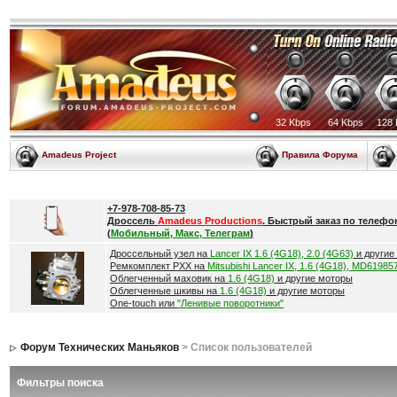
32 Kbps
64 Kbps
128 
Amadeus Project
Правила Форума
+7-978-708-85-73
Дроссель
Amadeus Productions
. Быстрый заказ по телефо
(
Мобильный, Макс, Телеграм
)
Дроссельный узел на
Lancer IX 1.6 (4G18), 2.0 (4G63)
и другие
Ремкомплект РХХ на
Mitsubishi Lancer IX, 1.6 (4G18), MD61985
Облегченный маховик на
1.6 (4G18)
и другие моторы
Облегченные шкивы на
1.6 (4G18)
и другие моторы
One-touch или
"Ленивые поворотники"
Форум Технических Маньяков
> Список пользователей
Фильтры поиска