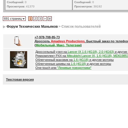
Сообщений:
0
Сообщений:
0
Просмотров:
41370
Просмотров:
39192
691 страниц
1
2
3
>
»
Форум Технических Маньяков
> Список пользователей
+7-978-708-85-73
Дроссель
Amadeus Productions
. Быстрый заказ по телефо
(
Мобильный, Макс, Телеграм
)
Дроссельный узел на
Lancer IX 1.6 (4G18), 2.0 (4G63)
и другие
Ремкомплект РХХ на
Mitsubishi Lancer IX, 1.6 (4G18), MD61985
Облегченный маховик на
1.6 (4G18)
и другие моторы
Облегченные шкивы на
1.6 (4G18)
и другие моторы
One-touch или
"Ленивые поворотники"
Текстовая версия