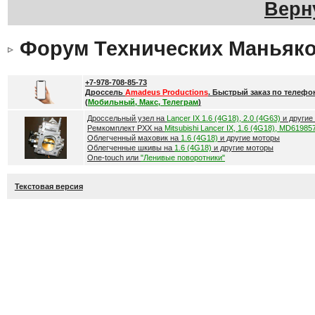
Верн
Форум Технических Маньяк
+7-978-708-85-73
Дроссель
Amadeus Productions
. Быстрый заказ по телефо
(
Мобильный, Макс, Телеграм
)
Дроссельный узел на
Lancer IX 1.6 (4G18), 2.0 (4G63)
и другие
Ремкомплект РХХ на
Mitsubishi Lancer IX, 1.6 (4G18), MD61985
Облегченный маховик на
1.6 (4G18)
и другие моторы
Облегченные шкивы на
1.6 (4G18)
и другие моторы
One-touch или
"Ленивые поворотники"
Текстовая версия