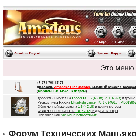
32 Kbps
64 Kbps
128 
Amadeus Project
Правила Форума
Это меню
+7-978-708-85-73
Дроссель
Amadeus Productions
. Быстрый заказ по телефо
(
Мобильный, Макс, Телеграм
)
Дроссельный узел на
Lancer IX 1.6 (4G18), 2.0 (4G63)
и другие
Ремкомплект РХХ на
Mitsubishi Lancer IX, 1.6 (4G18), MD61985
Облегченный маховик на
1.6 (4G18)
и другие моторы
Облегченные шкивы на
1.6 (4G18)
и другие моторы
One-touch или
"Ленивые поворотники"
Форум Технических Маньяк