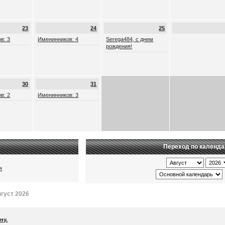
23
24
25
в: 3
Именинников: 4
Serega484, с днем
рождения!
30
31
в: 2
Именинников: 3
Переход по календ
ц
я
густ 2026
ну.