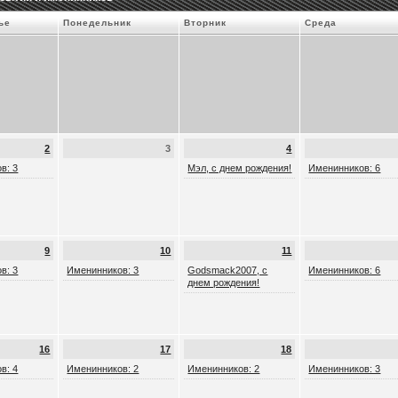
ье
Понедельник
Вторник
Среда
2
3
4
в: 3
Мэл, с днем рождения!
Именинников: 6
9
10
11
в: 3
Именинников: 3
Godsmack2007, с
Именинников: 6
днем рождения!
16
17
18
в: 4
Именинников: 2
Именинников: 2
Именинников: 3