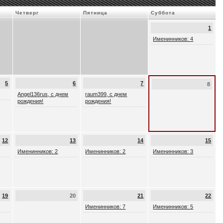
Четверг
Пятница
Суббота
1
Именинников: 4
5
6
7
8
Angel136rus, с днем
raum399, с днем
рождения!
рождения!
12
13
14
15
Именинников: 2
Именинников: 2
Именинников: 3
19
20
21
22
Именинников: 7
Именинников: 5