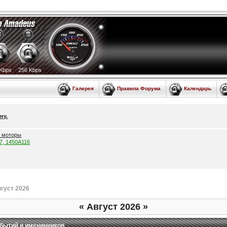
Kbps
256 Kbps
Галерея
Правила Форума
Календарь
ну.
е моторы
57, 1450A116
густ 2026
«
Август 2026
»
бытий и именинников