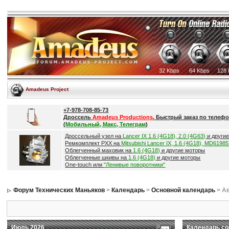
32 Kbps
64 Kbps
128 
Amadeus Project
+7-978-708-85-73
Дроссель
Amadeus Productions
. Быстрый заказ по телефо
(
Мобильный, Макс, Телеграм
)
Дроссельный узел на
Lancer IX 1.6 (4G18), 2.0 (4G63)
и други
Ремкомплект РХХ на
Mitsubishi Lancer IX, 1.6 (4G18), MD6198
Облегченный маховик на
1.6 (4G18)
и другие моторы
Облегченные шкивы на
1.6 (4G18)
и другие моторы
One-touch или
"Ленивые поворотники"
Форум Технических Маньяков
>
Календарь
>
Основной календарь
> Ав
Июль 2026
Календарь со