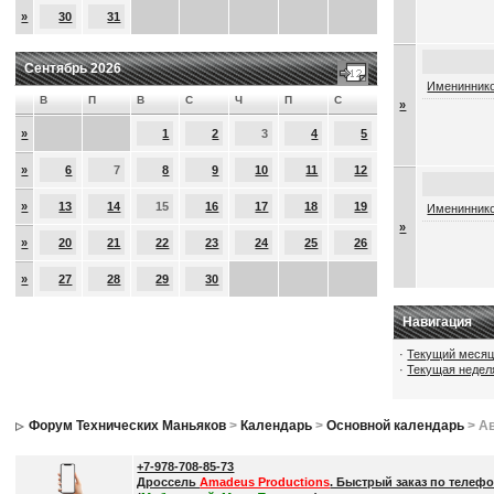
»
30
31
Сентябрь 2026
Имениннико
В
П
В
С
Ч
П
С
»
»
1
2
3
4
5
»
6
7
8
9
10
11
12
»
13
14
15
16
17
18
19
Имениннико
»
»
20
21
22
23
24
25
26
»
27
28
29
30
Навигация
·
Текущий меся
·
Текущая недел
Форум Технических Маньяков
>
Календарь
>
Основной календарь
> Ав
+7-978-708-85-73
Дроссель
Amadeus Productions
. Быстрый заказ по телефо