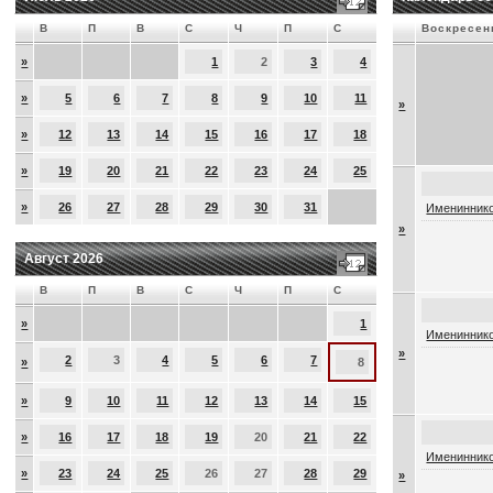
В
П
В
С
Ч
П
С
Воскресен
»
1
2
3
4
»
5
6
7
8
9
10
11
»
»
12
13
14
15
16
17
18
»
19
20
21
22
23
24
25
»
26
27
28
29
30
31
Имениннико
»
Август 2026
В
П
В
С
Ч
П
С
»
1
Имениннико
»
2
3
4
5
6
7
»
8
»
9
10
11
12
13
14
15
»
16
17
18
19
20
21
22
Имениннико
»
23
24
25
26
27
28
29
»