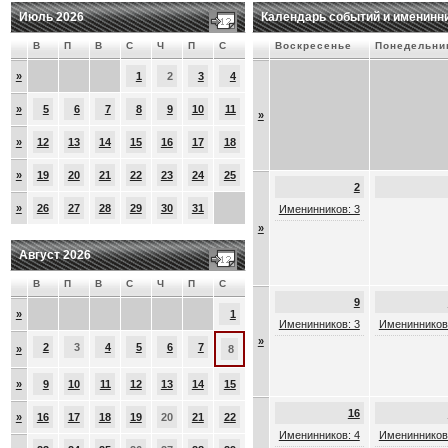
Июль 2026
Календарь событий и именинн
В
П
В
С
Ч
П
С
Воскресенье
Понедельни
»
1
2
3
4
»
5
6
7
8
9
10
11
»
»
12
13
14
15
16
17
18
»
19
20
21
22
23
24
25
2
»
26
27
28
29
30
31
Именинников: 3
»
Август 2026
В
П
В
С
Ч
П
С
9
»
1
Именинников: 3
Именинников
»
2
3
4
5
6
7
»
8
»
9
10
11
12
13
14
15
16
»
16
17
18
19
20
21
22
Именинников: 4
Именинников