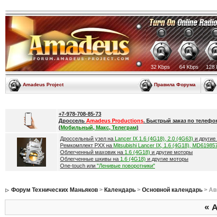
32 Kbps
64 Kbps
128 
Amadeus Project
Правила Форума
+7-978-708-85-73
Дроссель
Amadeus Productions
. Быстрый заказ по телефо
(
Мобильный, Макс, Телеграм
)
Дроссельный узел на
Lancer IX 1.6 (4G18), 2.0 (4G63)
и другие
Ремкомплект РХХ на
Mitsubishi Lancer IX, 1.6 (4G18), MD61985
Облегченный маховик на
1.6 (4G18)
и другие моторы
Облегченные шкивы на
1.6 (4G18)
и другие моторы
One-touch или
"Ленивые поворотники"
Форум Технических Маньяков
>
Календарь
>
Основной календарь
> Ав
«
А