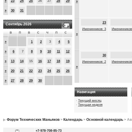
»
23
24
25
26
27
28
29
»
»
30
31
23
Сентябрь 2026
Именинников: 3
Именинников
В
П
В
С
Ч
П
С
»
»
1
2
3
4
5
»
6
7
8
9
10
11
12
30
»
13
14
15
16
17
18
19
Именинников: 2
Именинников
»
»
20
21
22
23
24
25
26
»
27
28
29
30
Навигация
·
Текущий месяц
·
Текущая неделя
Форум Технических Маньяков
>
Календарь
>
Основной календарь
> Ав
+7-978-708-85-73