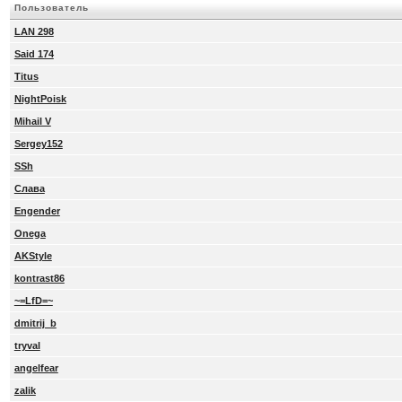
Пользователь
LAN 298
Said 174
Titus
NightPoisk
Mihail V
Sergey152
SSh
Слава
Engender
Onega
AKStyle
kontrast86
~=LfD=~
dmitrij_b
tryval
angelfear
zalik