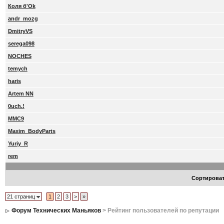
Коля б'Ok
andr_mozg
DmitryVS
serega098
NOCHES
temych
haris
Artem NN
0uch.!
MMC9
Maxim_BodyParts
Yuriy_R
rem
Сортирова
21 страниц
1
2
3
>
»
Форум Технических Маньяков
> Рейтинг пользователей по репутации