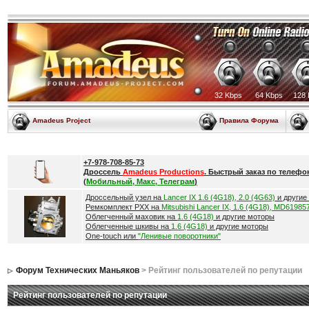
32 Kbps
64 Kbps
128 
Amadeus Project
Правила Форума
+7-978-708-85-73
Дроссель
Amadeus Productions
. Быстрый заказ по телефо
(
Мобильный, Макс, Телеграм
)
Дроссельный узел на
Lancer IX 1.6 (4G18), 2.0 (4G63)
и другие
Ремкомплект РХХ на
Mitsubishi Lancer IX, 1.6 (4G18), MD61985
Облегченный маховик на
1.6 (4G18)
и другие моторы
Облегченные шкивы на
1.6 (4G18)
и другие моторы
One-touch или
"Ленивые поворотники"
Форум Технических Маньяков
> Рейтинг пользователей по репутации
Рейтинг пользователей по репутации