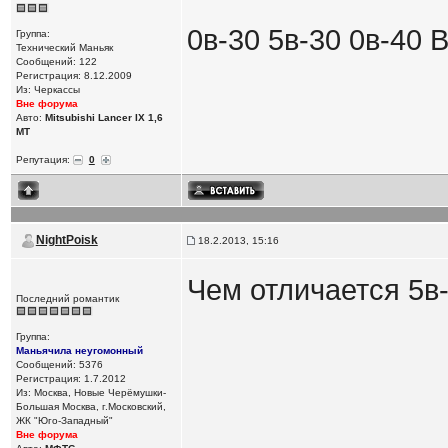
0в-30 5в-30 0в-40
Группа:
Технический Маньяк
Сообщений: 122
Регистрация: 8.12.2009
Из: Черкассы
Вне форума
Авто:
Mitsubishi Lancer IX 1,6
MT
Репутация:
0
NightPoisk
18.2.2013, 15:16
Чем отличается 5в-
Последний романтик
Группа:
Маньячила неугомонный
Сообщений: 5376
Регистрация: 1.7.2012
Из: Москва, Новые Черёмушки-
Большая Москва, г.Московский,
ЖК "Юго-Западный"
Вне форума