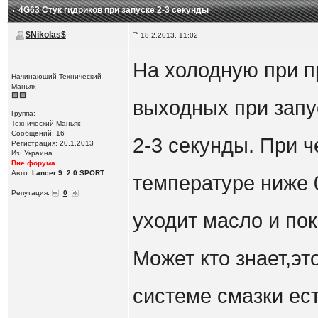
4G63 Стук гидриков при запуске 2-3 секунды
$Nikolas$
18.2.2013, 11:02
На холодную при п
Начинающий Технический
Маньяк
выходных при запу
Группа:
Технический Маньяк
Сообщений: 16
2-3 секунды. При ч
Регистрация: 20.1.2013
Из: Украина
Вне форума
Авто:
Lancer 9. 2.0 SPORT
температуре ниже 0
Репутация:
0
уходит масло и пок
Может кто знает,эт
системе смазки ес