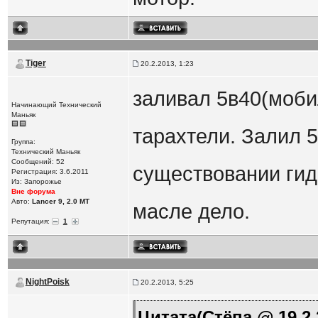
Tiger
20.2.2013, 1:23
заливал 5в40(мобил
Начинающий Технический
Маньяк
тарахтели. Залил 5
Группа:
Технический Маньяк
Сообщений: 52
существовании гидр
Регистрация: 3.6.2011
Из: Запорожье
Вне форума
Авто:
Lancer 9, 2.0 МТ
масле дело.
Репутация:
1
NightPoisk
20.2.2013, 5:25
Цитата(Стёпа @ 19.2.