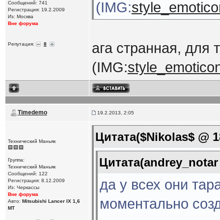
(IMG:
style_emoticon
Сообщений: 741
Регистрация: 19.2.2009
Из: Москва
Вне форума
ага странная, для 
Репутация:
8
(IMG:
style_emoticons
Timedemo
19.2.2013, 2:05
Цитата($Nikolas$ @ 18
Технический Маньяк
Цитата(andrey_notar 
Группа:
Технический Маньяк
Сообщений: 122
да у всех они тар
Регистрация: 8.12.2009
Из: Черкассы
Вне форума
моментально созд
Авто:
Mitsubishi Lancer IX 1,6
MT