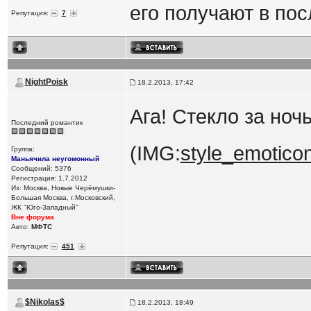
его получают в по
Репутация:
7
NightPoisk
18.2.2013, 17:42
Ага! Стекло за ноч
Последний романтик
(IMG:
style_emoticons
Группа:
Маньячила неугомонный
Сообщений: 5376
Регистрация: 1.7.2012
Из: Москва, Новые Черёмушки-
Большая Москва, г.Московский,
ЖК "Юго-Западный"
Вне форума
Авто:
МФТС
Репутация:
451
$Nikolas$
18.2.2013, 18:49