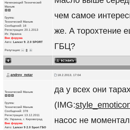
Масло выше середи
Начинающий Технический
Маньяк
чем самое интерес
Группа:
Технический Маньяк
Сообщений: 16
же. А торохтение е
Регистрация: 20.1.2013
Из: Украина
Вне форума
Авто:
Lancer 9. 2.0 SPORT
ГБЦ?
Репутация:
0
andrey_notar
18.2.2013, 17:04
да у всех они тара
Технический Маньяк
(IMG:
style_emoticon
Группа:
Технический Маньяк
Сообщений: 378
Регистрация: 13.12.2011
насос не моментал
Из: Украина, г. Кировоград
Вне форума
Авто:
Lanсer 9 2.0 Sport ГБО