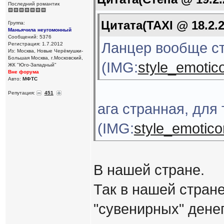
Последний романтик
Цитата(TAXI @ 18.2.2
Группа:
Маньячила неугомонный
Сообщений: 5376
Ланцер вообще с
Регистрация: 1.7.2012
Из: Москва, Новые Черёмушки-
Большая Москва, г.Московский,
(IMG:
style_emotico
ЖК "Юго-Западный"
Вне форума
Авто:
МФТС
Репутация:
451
ага странная, для 
(IMG:
style_emoticon
В нашей стране.
Так в нашей стране
"сувенирных" денег