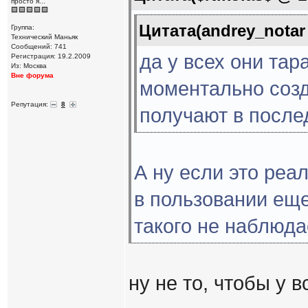
просто я...
Цитата(andrey_notar 
Группа:
Технический Маньяк
Сообщений: 741
да у всех они тар
Регистрация: 19.2.2009
Из: Москва
Вне форума
моментально созд
Репутация:
8
получают в после
А ну если это реал
в пользовании еще
такого не наблюда
ну не то, чтобы у в