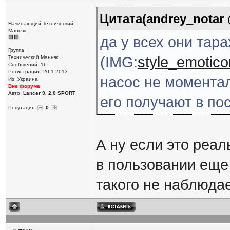
Цитата(andrey_notar 
Начинающий Технический
Маньяк
да у всех они тара
Группа:
(IMG:
style_emoticon
Технический Маньяк
Сообщений: 16
Регистрация: 20.1.2013
насос не моментал
Из: Украина
Вне форума
Авто:
Lancer 9. 2.0 SPORT
его получают в по
Репутация:
0
А ну если это реал
в пользовании еще 
такого не наблюдае