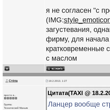
я не согласен "с 
(IMG:
style_emoticons
загустевания, одн
фирму, для начала
кратковременные с
с маслом
Стёпа
19.2.2013, 1:27
Цитата(TAXI @ 18.2.20
просто я...
Ланцер вообще с
Группа:
Технический Маньяк