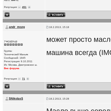
Авто:
МФТС
Репутация:
451
andr_mozg
18.2.2013, 15:18
может просто масл
7*#2&$%@
машина всегда (IM
Группа:
Технический Маньяк
Сообщений: 1845
Регистрация: 9.10.2011
Из: Москва, Дмитровское ш.
Вне форума
Репутация:
71
$Nikolas$
18.2.2013, 15:28