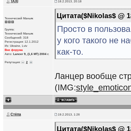
TAXI
18.2.2013, 20:18
Цитата($Nikolas$ @ 18
Технический Маньяк
Просто в пользова
Группа:
Технический Маньяк
у кого такого не 
Сообщений: 318
Регистрация: 12.1.2012
Из: Ukraine, Lviv
как-то.
Вне форума
Авто:
Lancer 9, (1,6 MT) 2004 г.
Репутация:
2
Ланцер вообще ст
(IMG:
style_emoticons
Стёпа
19.2.2013, 1:26
Цитата($Nikolas$ @ 18