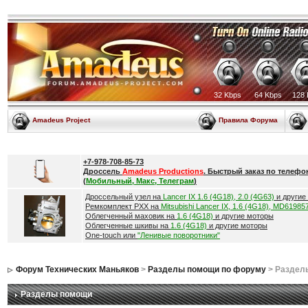
32 Kbps
64 Kbps
128 
Amadeus Project
Правила Форума
+7-978-708-85-73
Дроссель
Amadeus Productions
. Быстрый заказ по телефо
(
Мобильный, Макс, Телеграм
)
Дроссельный узел на
Lancer IX 1.6 (4G18), 2.0 (4G63)
и другие
Ремкомплект РХХ на
Mitsubishi Lancer IX, 1.6 (4G18), MD61985
Облегченный маховик на
1.6 (4G18)
и другие моторы
Облегченные шкивы на
1.6 (4G18)
и другие моторы
One-touch или
"Ленивые поворотники"
Форум Технических Маньяков
>
Разделы помощи по форуму
> Раздел
Разделы помощи