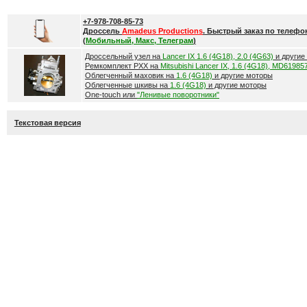
+7-978-708-85-73
Дроссель
Amadeus Productions
. Быстрый заказ по телефо
(
Мобильный, Макс, Телеграм
)
Дроссельный узел на
Lancer IX 1.6 (4G18), 2.0 (4G63)
и другие
Ремкомплект РХХ на
Mitsubishi Lancer IX, 1.6 (4G18), MD61985
Облегченный маховик на
1.6 (4G18)
и другие моторы
Облегченные шкивы на
1.6 (4G18)
и другие моторы
One-touch или
"Ленивые поворотники"
Текстовая версия