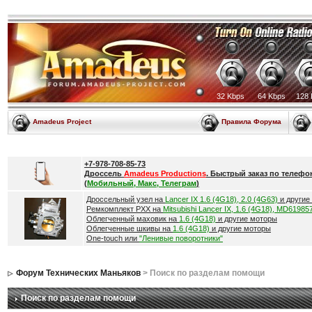
32 Kbps
64 Kbps
128 
Amadeus Project
Правила Форума
+7-978-708-85-73
Дроссель
Amadeus Productions
. Быстрый заказ по телефо
(
Мобильный, Макс, Телеграм
)
Дроссельный узел на
Lancer IX 1.6 (4G18), 2.0 (4G63)
и другие
Ремкомплект РХХ на
Mitsubishi Lancer IX, 1.6 (4G18), MD61985
Облегченный маховик на
1.6 (4G18)
и другие моторы
Облегченные шкивы на
1.6 (4G18)
и другие моторы
One-touch или
"Ленивые поворотники"
Форум Технических Маньяков
> Поиск по разделам помощи
Поиск по разделам помощи