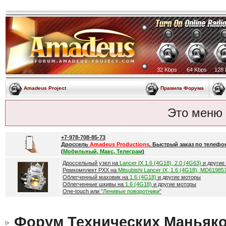
32 Kbps
64 Kbps
128 
Amadeus Project
Правила Форума
Это меню
+7-978-708-85-73
Дроссель
Amadeus Productions
. Быстрый заказ по телефо
(
Мобильный, Макс, Телеграм
)
Дроссельный узел на
Lancer IX 1.6 (4G18), 2.0 (4G63)
и другие
Ремкомплект РХХ на
Mitsubishi Lancer IX, 1.6 (4G18), MD61985
Облегченный маховик на
1.6 (4G18)
и другие моторы
Облегченные шкивы на
1.6 (4G18)
и другие моторы
One-touch или
"Ленивые поворотники"
Форум Технических Маньяк