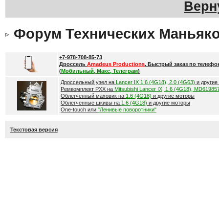
Верн
Форум Технических Маньяк
+7-978-708-85-73
Дроссель
Amadeus Productions
. Быстрый заказ по телефо
(
Мобильный, Макс, Телеграм
)
Дроссельный узел на
Lancer IX 1.6 (4G18), 2.0 (4G63)
и другие
Ремкомплект РХХ на
Mitsubishi Lancer IX, 1.6 (4G18), MD61985
Облегченный маховик на
1.6 (4G18)
и другие моторы
Облегченные шкивы на
1.6 (4G18)
и другие моторы
One-touch или
"Ленивые поворотники"
Текстовая версия